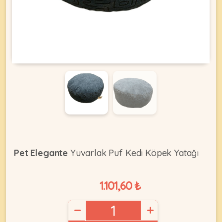
KEDI
ÜRÜNLERI
•
Bakım
&
Sağlık
KÖPEK
Ürünleri
Pet Elegante
Yuvarlak Puf Kedi Köpek Yatağı
•
ÜRÜNLERI
Kedi
1.101,60 ₺
Aksesuar
•
−
+
Kedi
•
Kapısı