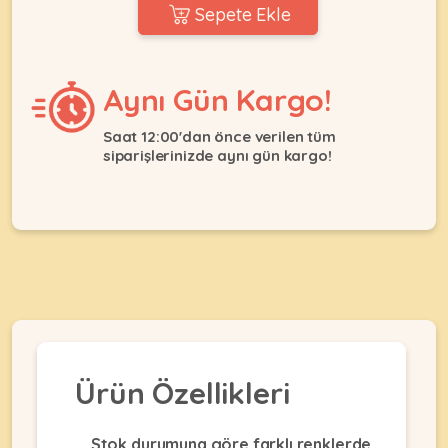
Ağızlıklar
Sepete Ekle
&
•
Kulübesi
KUŞ
Bakım
&
&
Balkon
Aynı Gün Kargo!
Sağlık
Ağı
ÜRÜNLERI
&
•
Saat 12:00'dan önce verilen tüm
Eğitim
siparişlerinizde aynı gün kargo!
Kedi
Ürünleri
Kumları
•
&
•
Köpek
Koku
Gaga
Aksesuar
Gidericiler
Taşları
Ürünleri
&
•
BALIK
Kumlar
Kıyafetleri
•
Kedi
•
•
ÜRÜNLERI
Tuvaleti
Kafesler
Konserveler
ve
•
Ekipmanları
•
Ürün Özellikleri
Kafes
Kuru
•
Tülleri
Mamalar
•
Kıyafetleri
Akvaryum
Stok durumuna göre farklı renklerde
•