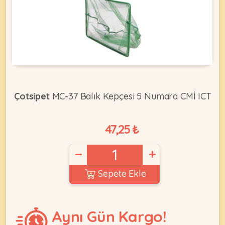
KEDI
ÜRÜNLERI
Çotsipet
MC-37 Balık Kepçesi 5 Numara CMİ ICT
•
Bakım
47,25 ₺
&
Sağlık
KÖPEK
Ürünleri
−
+
•
ÜRÜNLERI
Sepete Ekle
Kedi
Aksesuar
•
Aynı Gün Kargo!
Kedi
•
Kapısı