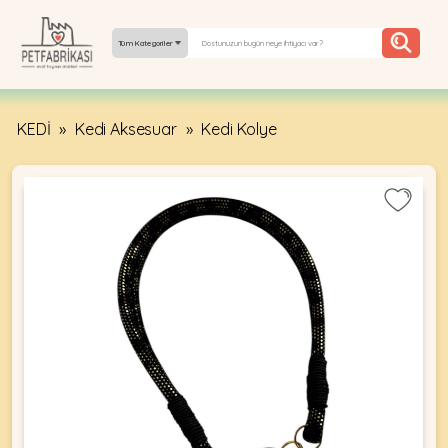
Tüm Kategoriler
KEDİ
»
Kedi Aksesuar
»
Kedi Kolye
YEPYENI
ÜRÜNLER
TREND
KAMPANYALAR
PATI PATI
PAZARTESI
BILGI
FABRIKASI