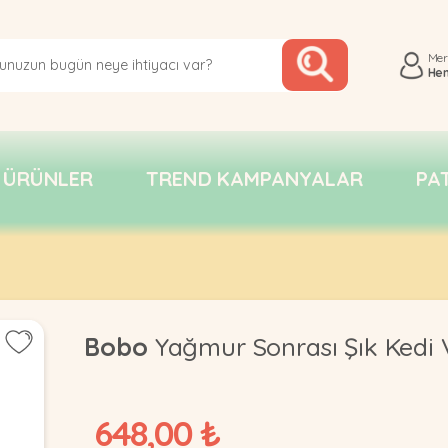
Me
He
 ÜRÜNLER
TREND KAMPANYALAR
PA
Bobo
Yağmur Sonrası Şık Kedi 
648,00 ₺