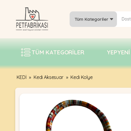
Tüm Kategoriler
YEPYENI
ÜRÜNLER
TÜM KATEGORILER
YEPYENI
TREND
KAMPANYALAR
PATI PATI
KEDİ
»
Kedi Aksesuar
»
Kedi Kolye
PAZARTESI
BILGI
FABRIKASI