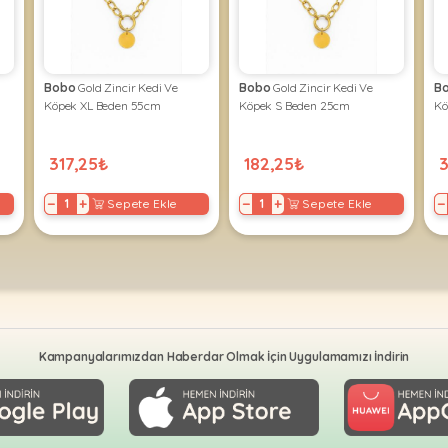
Bobo
Gold Zincir Kedi Ve
Bobo
Gold Zincir Kedi Ve
B
Köpek XL Beden 55cm
Köpek S Beden 25cm
Kö
317,25₺
182,25₺
3
−
+
−
+
−
Sepete Ekle
Sepete Ekle
Kampanyalarımızdan Haberdar Olmak İçin Uygulamamızı İndirin