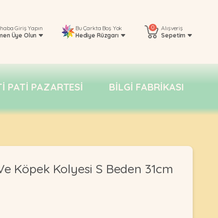
0
rhaba
Giriş Yapın
Bu Çarkta Boş Yok
Alışveriş
men Üye Olun
Hediye Rüzgarı
Sepetim
TI PATI PAZARTESI
BILGI FABRIKASI
Ve Köpek Kolyesi S Beden 31cm