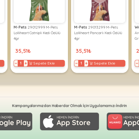
M-Pets
29012999 M-Pets
M-Pets
29013299 M-Pets
W
Lolliheart Catnipli Kedi Ödülü
Lolliheart Pancarlı Kedi Ödülü
Ar
4gr
4gr
Gr
35,51₺
35,51₺
−
+
−
+
−
Sepete Ekle
Sepete Ekle
Kampanyalarımızdan Haberdar Olmak İçin Uygulamamızı İndirin