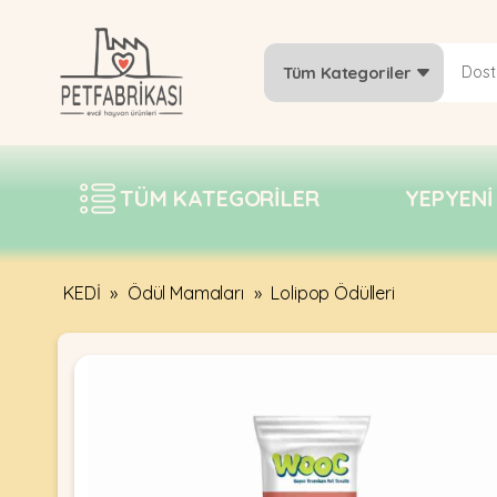
Tüm Kategoriler
YEPYENI
ÜRÜNLER
TÜM KATEGORILER
YEPYENI
TREND
KAMPANYALAR
PATI PATI
KEDİ
»
Ödül Mamaları
»
Lolipop Ödülleri
PAZARTESI
BILGI
FABRIKASI