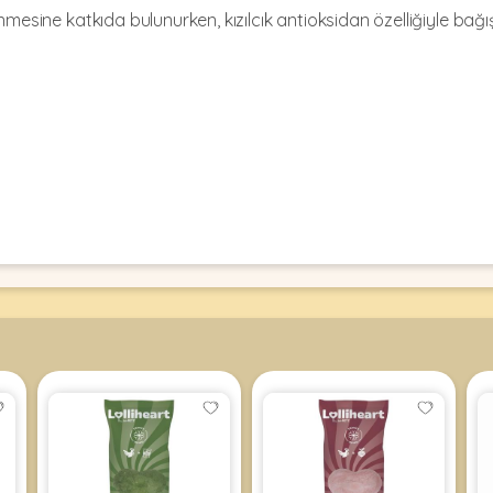
mesine katkıda bulunurken, kızılcık antioksidan özelliğiyle bağışı
 kilogram olan bir kedi için günde en fazla 2 adettir.
undurulması tavsiye edilir.