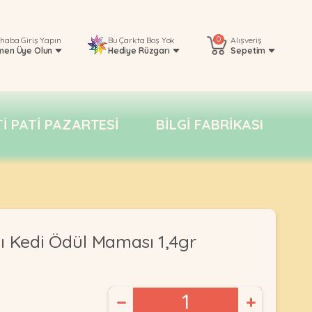
0
rhaba
Giriş Yapın
Bu Çarkta Boş Yok
Alışveriş
men Üye Olun
Hediye Rüzgarı
Sepetim
TI PATI PAZARTESI
BILGI FABRIKASI
lı Kedi Ödül Maması 1,4gr
−
+