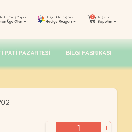
0
rhaba
Giriş Yapın
Bu Çarkta Boş Yok
Alışveriş
men Üye Olun
Hediye Rüzgarı
Sepetim
TI PATI PAZARTESI
BILGI FABRIKASI
702
−
+