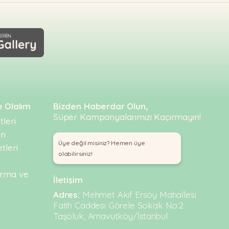
ı Olalım
Bizden Haberdar Olun,
Süper Kampanyalarımızı Kaçırmayın!
leri
rı
Üye değil misiniz? Hemen üye
tleri
olabilirsiniz!
urma ve
İletişim
Adres:
Mehmet Akif Ersoy Mahallesi
Fatih Caddesi Görele Sokak No:2
Taşoluk, Arnavutköy/İstanbul