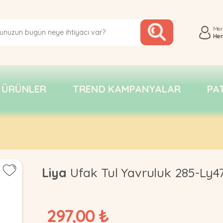
Me
He
 ÜRÜNLER
TREND KAMPANYALAR
PA
Liya
Ufak Tul Yavruluk 285-Ly4
297,00 ₺