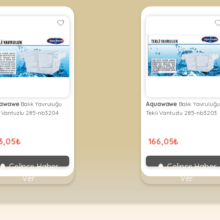
awawe
Balık Yavruluğu
Aquawawe
Balık Yavruluğu
li Vantuzlu 285-nb3204
Tekli Vantuzlu 285-nb3203
3,05₺
166,05₺
Gelince Haber
Gelince Haber
Ver
Ver