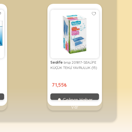
Sealife
brsp 201817-SEALİFE
KÜÇÜK TEKLİ YAVRULUK (15)
71,55₺
Gelince Haber
Ver