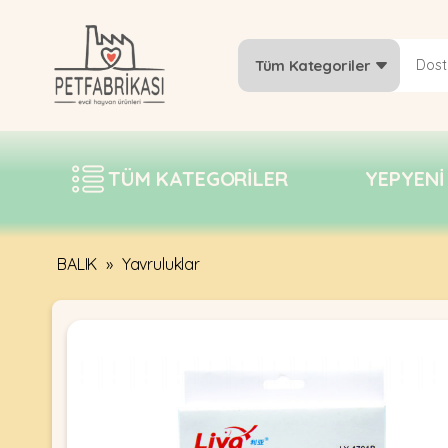
Tüm Kategoriler
YEPYENI
ÜRÜNLER
TÜM KATEGORILER
YEPYENI
TREND
KAMPANYALAR
PATI PATI
BALIK
»
Yavruluklar
PAZARTESI
BILGI
FABRIKASI