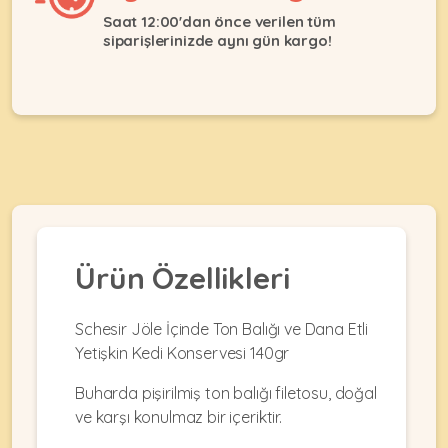
Ağızlıklar
&
Saat 12:00'dan önce verilen tüm
•
Kulübesi
siparişlerinizde aynı gün kargo!
KUŞ
Bakım
&
&
Balkon
Sağlık
Ağı
ÜRÜNLERI
&
•
Eğitim
Kedi
Ürünleri
Kumları
•
&
•
Köpek
Koku
Gaga
Aksesuar
Gidericiler
Taşları
Ürünleri
&
Ürün Özellikleri
•
BALIK
Kumlar
Kıyafetleri
•
Kedi
•
•
Schesir Jöle İçinde Ton Balığı ve Dana Etli
ÜRÜNLERI
Tuvaleti
Kafesler
Konserveler
Yetişkin Kedi Konservesi 140gr
ve
•
Ekipmanları
•
Buharda pişirilmiş ton balığı filetosu, doğal
Kafes
Kuru
•
Tülleri
ve karşı konulmaz bir içeriktir.
Mamalar
•
Kıyafetleri
Akvaryum
•