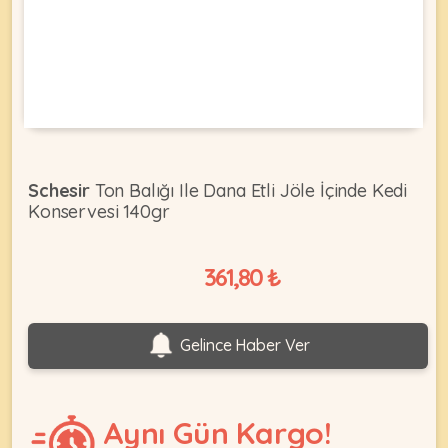
KEDI
ÜRÜNLERI
Schesir
Ton Balığı Ile Dana Etli Jöle İçinde Kedi
Konservesi 140gr
•
Bakım
&
361,80 ₺
Sağlık
KÖPEK
Ürünleri
•
ÜRÜNLERI
Gelince Haber Ver
Kedi
Aksesuar
•
Aynı Gün Kargo!
Kedi
•
Kapısı