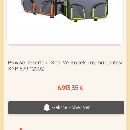
KEDI
ÜRÜNLERI
•
Pawise
Tekerlekli Kedi Ve Köpek Taşıma Çantası
Bakım
KYP-679-12502
&
Sağlık
KÖPEK
Ürünleri
6.913,35 ₺
•
ÜRÜNLERI
Kedi
Gelince Haber Ver
Aksesuar
•
Kedi
•
Kapısı