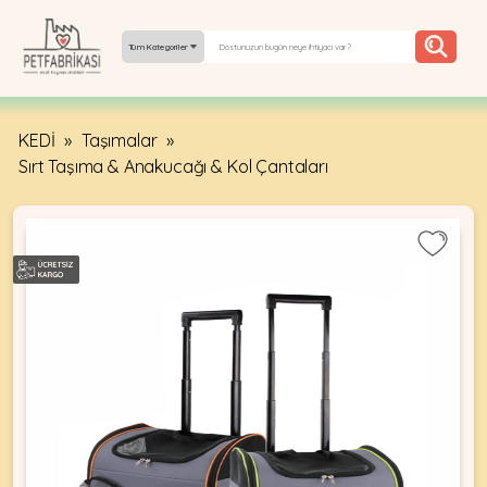
Tüm Kategoriler
KEDİ
»
Taşımalar
»
YEPYENI
Sırt Taşıma & Anakucağı & Kol Çantaları
ÜRÜNLER
TREND
KAMPANYALAR
PATI PATI
PAZARTESI
BILGI
FABRIKASI