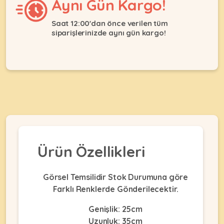
Aynı Gün Kargo!
Ağızlıklar
&
•
Kulübesi
Saat 12:00'dan önce verilen tüm
KUŞ
Bakım
&
siparişlerinizde aynı gün kargo!
&
Balkon
Sağlık
Ağı
ÜRÜNLERI
&
•
Eğitim
Kedi
Ürünleri
Kumları
•
&
•
Köpek
Koku
Gaga
Aksesuar
Gidericiler
Taşları
Ürünleri
&
•
BALIK
Kumlar
Kıyafetleri
Ürün Özellikleri
•
Kedi
•
•
ÜRÜNLERI
Tuvaleti
Kafesler
Konserveler
Görsel Temsilidir Stok Durumuna göre
ve
•
Farklı Renklerde Gönderilecektir.
Ekipmanları
•
Kafes
Kuru
•
Tülleri
Genişlik: 25cm
Mamalar
•
Kıyafetleri
Akvaryum
Uzunluk: 35cm
•