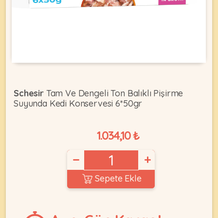
KEDI
ÜRÜNLERI
Schesir
Tam Ve Dengeli Ton Balıklı Pişirme
Suyunda Kedi Konservesi 6*50gr
•
Bakım
&
1.034,10 ₺
Sağlık
KÖPEK
Ürünleri
−
+
•
ÜRÜNLERI
Kedi
Sepete Ekle
Aksesuar
•
Kedi
•
Kapısı