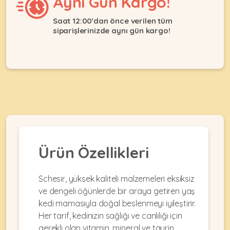
Aynı Gün Kargo!
Ağızlıklar
&
•
Kulübesi
Saat 12:00'dan önce verilen tüm
KUŞ
Bakım
siparişlerinizde aynı gün kargo!
&
&
Balkon
Sağlık
Ağı
ÜRÜNLERI
&
•
Eğitim
Kedi
Ürünleri
Kumları
•
&
•
Köpek
Koku
Gaga
Aksesuar
Gidericiler
Taşları
Ürünleri
&
•
BALIK
Kumlar
Ürün Özellikleri
Kıyafetleri
•
Kedi
•
•
ÜRÜNLERI
Tuvaleti
Kafesler
Konserveler
Schesir, yüksek kaliteli malzemeleri eksiksiz
ve
ve dengeli öğünlerde bir araya getiren yaş
•
Ekipmanları
•
Kafes
kedi mamasıyla doğal beslenmeyi iyileştirir.
Kuru
•
Tülleri
Her tarif, kedinizin sağlığı ve canlılığı için
Mamalar
•
Kıyafetleri
Akvaryum
gerekli olan vitamin, mineral ve taurin
•