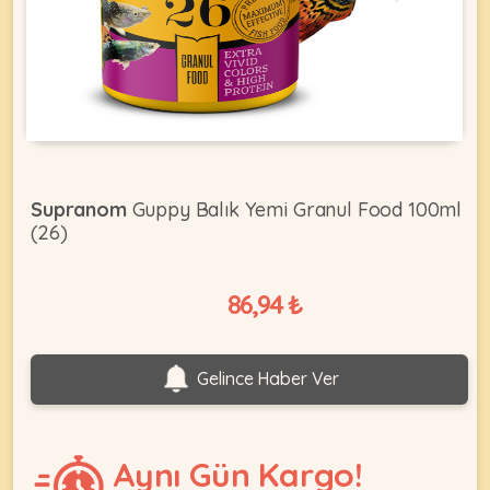
KEDI
ÜRÜNLERI
Supranom
Guppy Balık Yemi Granul Food 100ml
(26)
•
Bakım
&
86,94 ₺
Sağlık
KÖPEK
Ürünleri
•
ÜRÜNLERI
Gelince Haber Ver
Kedi
Aksesuar
•
Kedi
Aynı Gün Kargo!
•
Kapısı