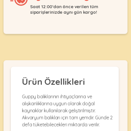
Ağızlıklar
&
Saat 12:00'dan önce verilen tüm
•
Kulübesi
siparişlerinizde aynı gün kargo!
KUŞ
Bakım
&
&
Balkon
Sağlık
Ağı
ÜRÜNLERI
&
•
Eğitim
Kedi
Ürünleri
Kumları
•
&
•
Köpek
Koku
Gaga
Aksesuar
Gidericiler
Taşları
Ürünleri
&
Ürün Özellikleri
•
BALIK
Kumlar
Kıyafetleri
•
Kedi
•
•
Guppy balıklarının ihtiyaçlarına ve
ÜRÜNLERI
Tuvaleti
Kafesler
Konserveler
alışkanlıklarına uygun olarak doğal
ve
•
kaynaklar kullanılarak geliştirilmiştir.
Ekipmanları
•
Kafes
Kuru
Akvaryum balıkları için tam yemdir. Günde 2
•
Tülleri
Mamalar
•
defa tüketebilecekleri miktarda verilir.
Kıyafetleri
Akvaryum
•