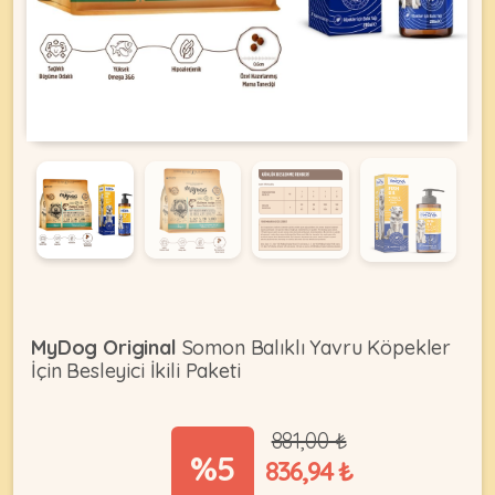
KEDI
ÜRÜNLERI
•
Bakım
&
Sağlık
KÖPEK
Ürünleri
MyDog Original
Somon Balıklı Yavru Köpekler
•
İçin Besleyici İkili Paketi
ÜRÜNLERI
Kedi
Aksesuar
881,00 ₺
•
%5
836,94 ₺
Kedi
•
Kapısı