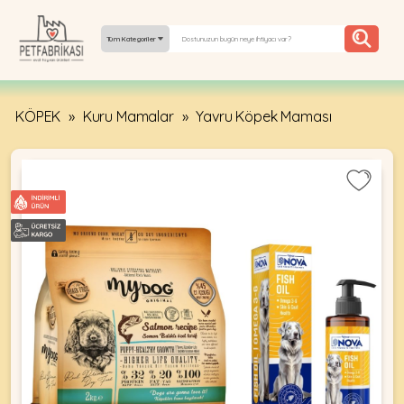
Tüm Kategoriler
KÖPEK
»
Kuru Mamalar
»
Yavru Köpek Maması
YEPYENI
ÜRÜNLER
TREND
KAMPANYALAR
PATI PATI
PAZARTESI
BILGI
FABRIKASI