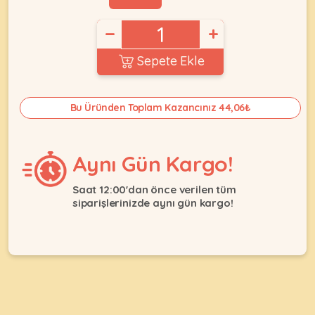
Ağızlıklar
&
•
Kulübesi
−
+
KUŞ
Bakım
&
&
Balkon
Sepete Ekle
Sağlık
Ağı
ÜRÜNLERI
&
•
Eğitim
Bu Üründen Toplam Kazancınız 44,06₺
Kedi
Ürünleri
Kumları
•
&
•
Köpek
Koku
Gaga
Aynı Gün Kargo!
Aksesuar
Gidericiler
Taşları
Ürünleri
&
Saat 12:00'dan önce verilen tüm
•
BALIK
Kumlar
siparişlerinizde aynı gün kargo!
Kıyafetleri
•
Kedi
•
•
ÜRÜNLERI
Tuvaleti
Kafesler
Konserveler
ve
•
Ekipmanları
•
Kafes
Kuru
•
Tülleri
Mamalar
•
Kıyafetleri
Akvaryum
•