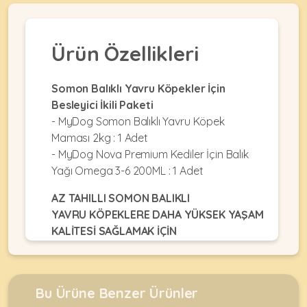
•
Dekorları
•
Kafes
Kulübe
Konserveler
Ekipmanları
KEMIRGEN
&
•
&
Çitler
Akvaryum
Ürün Özellikleri
•
Pouchlar
&
Ekipmanları
Krakerler
ÜRÜNLERI
Balkon
•
&
•
Somon Balıklı Yavru Köpekler İçin
Ağı
Kuru
Ödülleri
Akvaryum
Besleyici İkili Paketi
Mamalar
•
&
•
- MyDog Somon Balıklı Yavru Köpek
Mama
Fanuslar
•
Kuş
•
Maması 2kg : 1 Adet
&
MyCat
Bakım
Kafesler
•
- MyDog Nova Premium Kediler İçin Balık
Su
Original
Ürünleri
Akvaryum
•
Kapları
Yağı Omega 3-6 200ML : 1 Adet
Kedi
Kum
KABLUMBAĞA
•
Ot
Maması
•
&
Mamalar
&
AZ TAHILLI SOMON BALIKLI
MyDog
Taşları
•
Talaşlar
YAVRU KÖPEKLERE DAHA YÜKSEK YAŞAM
•
Original
ÜRÜNLERI
Mama
•
KALİTESİ SAĞLAMAK İÇİN
Oyuncaklar
•
Köpek
&
Balık
TASARLANMIŞTIR.
Oyuncaklar
Maması
Su
•
Yemleri
Kapları
Paket
•
•
PROTEİN % 32
•
•
Yemler
Paket
Oyuncaklar
•
Bu Ürüne Benzer Ürünler
FAT/YAĞ % 20
Filtreler
Bahçe
Yemler
Oyuncaklar