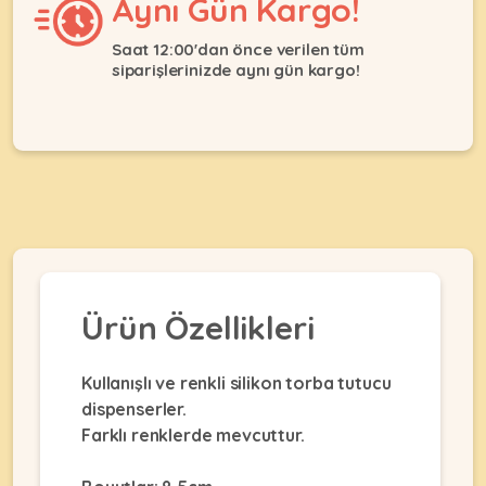
Aynı Gün Kargo!
Ağızlıklar
&
•
Kulübesi
Saat 12:00'dan önce verilen tüm
KUŞ
Bakım
&
siparişlerinizde aynı gün kargo!
&
Balkon
Sağlık
Ağı
ÜRÜNLERI
&
•
Eğitim
Kedi
Ürünleri
Kumları
•
&
•
Köpek
Koku
Gaga
Aksesuar
Gidericiler
Taşları
Ürünleri
&
•
BALIK
Kumlar
Kıyafetleri
Ürün Özellikleri
•
Kedi
•
•
ÜRÜNLERI
Tuvaleti
Kafesler
Konserveler
Kullanışlı ve renkli silikon torba tutucu
ve
•
dispenserler.
Ekipmanları
•
Kafes
Kuru
Farklı renklerde mevcuttur.
•
Tülleri
Mamalar
•
Kıyafetleri
Akvaryum
•