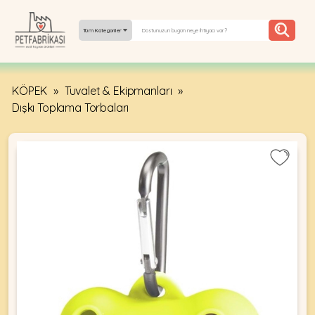
Tüm Kategoriler
KÖPEK
»
Tuvalet & Ekipmanları
»
YEPYENI
Dışkı Toplama Torbaları
ÜRÜNLER
TREND
KAMPANYALAR
PATI PATI
PAZARTESI
BILGI
FABRIKASI