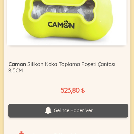
KEDI
ÜRÜNLERI
•
Camon
Silikon Kaka Toplama Poşeti Çantası
Bakım
8,5CM
&
Sağlık
KÖPEK
Ürünleri
523,80 ₺
•
ÜRÜNLERI
Kedi
Gelince Haber Ver
Aksesuar
•
Kedi
•
Kapısı