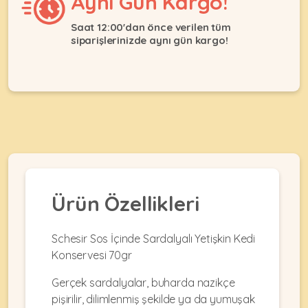
Aynı Gün Kargo!
Ağızlıklar
&
•
Kulübesi
Saat 12:00'dan önce verilen tüm
KUŞ
Bakım
siparişlerinizde aynı gün kargo!
&
&
Balkon
Sağlık
Ağı
ÜRÜNLERI
&
•
Eğitim
Kedi
Ürünleri
Kumları
•
&
•
Köpek
Koku
Gaga
Aksesuar
Gidericiler
Taşları
Ürünleri
&
•
BALIK
Kumlar
Ürün Özellikleri
Kıyafetleri
•
Kedi
•
•
ÜRÜNLERI
Tuvaleti
Kafesler
Konserveler
Schesir Sos İçinde Sardalyalı Yetişkin Kedi
ve
Konservesi 70gr
•
Ekipmanları
•
Kafes
Kuru
Gerçek sardalyalar, buharda nazikçe
•
Tülleri
Mamalar
•
Kıyafetleri
pişirilir, dilimlenmiş şekilde ya da yumuşak
Akvaryum
•