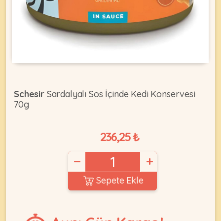
KEDI
ÜRÜNLERI
Schesir
Sardalyalı Sos İçinde Kedi Konservesi
70g
•
Bakım
&
236,25 ₺
Sağlık
KÖPEK
Ürünleri
−
+
•
ÜRÜNLERI
Kedi
Sepete Ekle
Aksesuar
•
Kedi
•
Kapısı