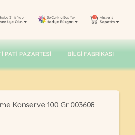
0
rhaba
Giriş Yapın
Bu Çarkta Boş Yok
Alışveriş
men Üye Olun
Hediye Rüzgarı
Sepetim
TI PATI PAZARTESI
BILGI FABRIKASI
Ezme Konserve 100 Gr 003608