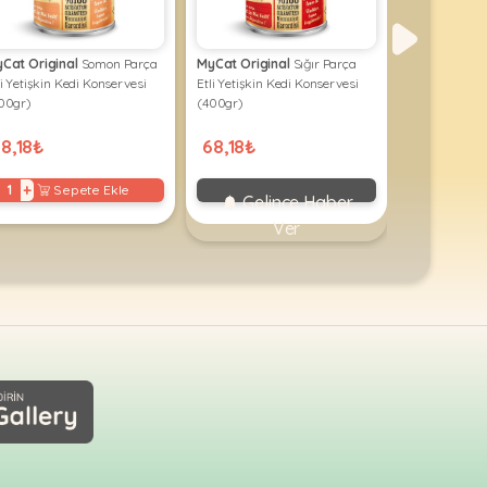
Cat Original
Somon Parça
MyCat Original
Sığır Parça
MyCat Origi
li Yetişkin Kedi Konservesi
Etli Yetişkin Kedi Konservesi
Etli Yetişkin 
00gr)
(400gr)
(400gr)
8,18₺
68,18₺
68,18₺
+
Sepete Ekle
Gelince Haber
Geli
Ver