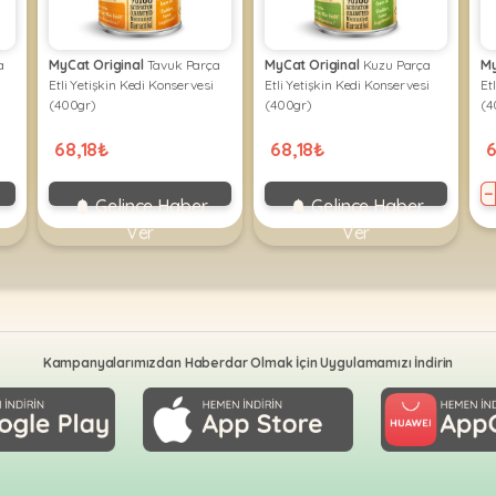
a
MyCat Original
Tavuk Parça
MyCat Original
Kuzu Parça
My
Etli Yetişkin Kedi Konservesi
Etli Yetişkin Kedi Konservesi
Et
(400gr)
(400gr)
(4
68,18₺
68,18₺
6
−
Gelince Haber
Gelince Haber
Ver
Ver
Kampanyalarımızdan Haberdar Olmak İçin Uygulamamızı İndirin