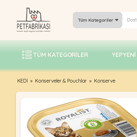
Tüm Kategoriler
YEPYENI
ÜRÜNLER
TÜM KATEGORILER
YEPYENI
TREND
KAMPANYALAR
PATI PATI
KEDİ
»
Konserveler & Pouchlar
»
Konserve
PAZARTESI
BILGI
FABRIKASI