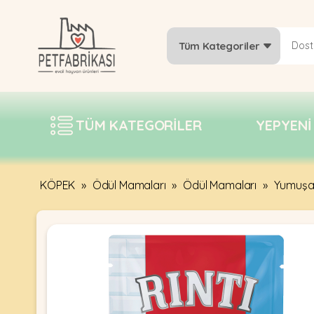
Tüm Kategoriler
YEPYENI
ÜRÜNLER
TÜM KATEGORILER
YEPYENI
TREND
KAMPANYALAR
PATI PATI
KÖPEK
»
Ödül Mamaları
»
Ödül Mamaları
»
Yumuşak
PAZARTESI
BILGI
FABRIKASI