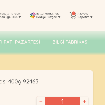
0
rhaba
Giriş Yapın
Bu Çarkta Boş Yok
Alışveriş
men Üye Olun
Hediye Rüzgarı
Sepetim
TI PATI PAZARTESI
BILGI FABRIKASI
sı 400g 92463
−
+