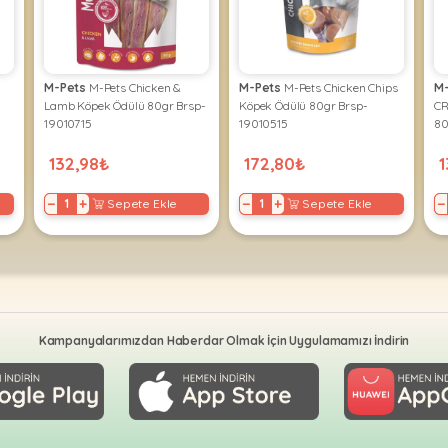
M-Pets
M-Pets Chicken &
M-Pets
M-Pets Chicken Chips
M
Lamb Köpek Ödülü 80gr Brsp-
Köpek Ödülü 80gr Brsp-
C
19010715
19010515
80
132,98₺
172,80₺
1
−
+
−
+
−
Sepete Ekle
Sepete Ekle
Kampanyalarımızdan Haberdar Olmak İçin Uygulamamızı İndirin