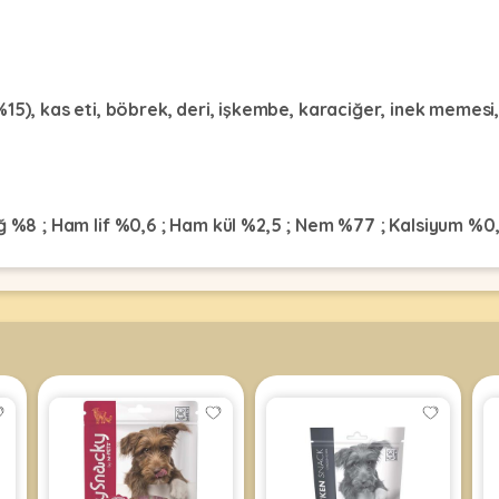
15), kas eti, böbrek, deri, işkembe, karaciğer, inek memesi, 
ğ %8 ; Ham lif %0,6 ; Ham kül %2,5 ; Nem %77 ; Kalsiyum %0,