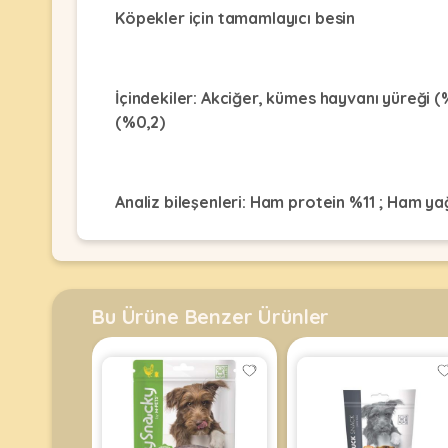
Kulübesi
KUŞ
Köpekler için tamamlayıcı besin
Bakım
&
&
Balkon
Sağlık
Ağı
ÜRÜNLERI
&
•
İçindekiler: Akciğer, kümes hayvanı yüreği (%
Eğitim
Kedi
(%0,2)
Ürünleri
Kumları
•
&
•
Köpek
Koku
Gaga
Aksesuar
Analiz bileşenleri: Ham protein %11 ; Ham ya
Gidericiler
Taşları
Ürünleri
&
•
BALIK
Kumlar
Kıyafetleri
•
Kedi
•
•
ÜRÜNLERI
Tuvaleti
Kafesler
Konserveler
Bu Ürüne Benzer Ürünler
ve
•
Ekipmanları
•
Kafes
Kuru
•
Tülleri
Mamalar
•
Kıyafetleri
Akvaryum
•
•
Dekorları
•
Kafes
Kulübe