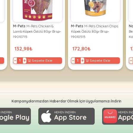
M-Pets
M-Pets Chicken &
M-Pets
M-Pets Chicken Chips
No
Lamb Köpek Ödülü 80gr Brsp-
Köpek Ödülü 80gr Brsp-
Be
19010715
19010515
Kö
132,98₺
172,80₺
1
−
+
−
+
−
Sepete Ekle
Sepete Ekle
Kampanyalarımızdan Haberdar Olmak İçin Uygulamamızı İndirin