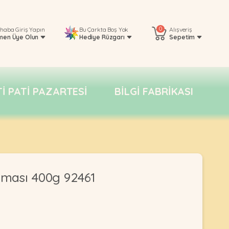
0
rhaba
Giriş Yapın
Bu Çarkta Boş Yok
Alışveriş
men Üye Olun
Hediye Rüzgarı
Sepetim
TI PATI PAZARTESI
BILGI FABRIKASI
ması 400g 92461