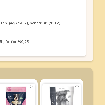
eten yağı (%0,2), pancar lifi (%0,2)
3 ; fosfor %0,25.