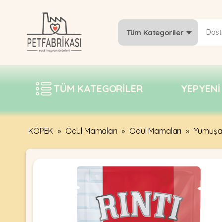
Tüm Kategoriler
YEPYENI
ÜRÜNLER
TÜM KATEGORILER
YEPYENI
TREND
KAMPANYALAR
PATI PATI
KÖPEK
»
Ödül Mamaları
»
Ödül Mamaları
»
Yumuşak
PAZARTESI
BILGI
FABRIKASI