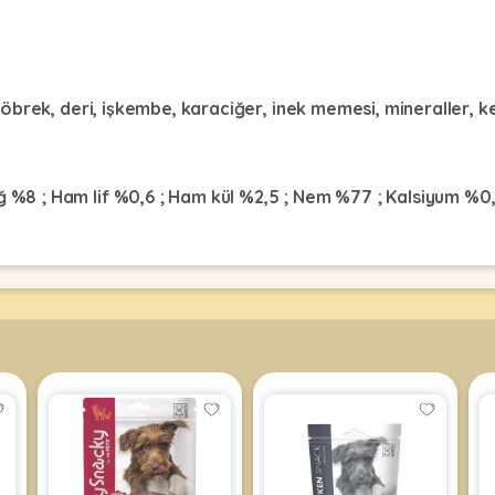
, böbrek, deri, işkembe, karaciğer, inek memesi, mineraller, k
ğ %8 ; Ham lif %0,6 ; Ham kül %2,5 ; Nem %77 ; Kalsiyum %0,