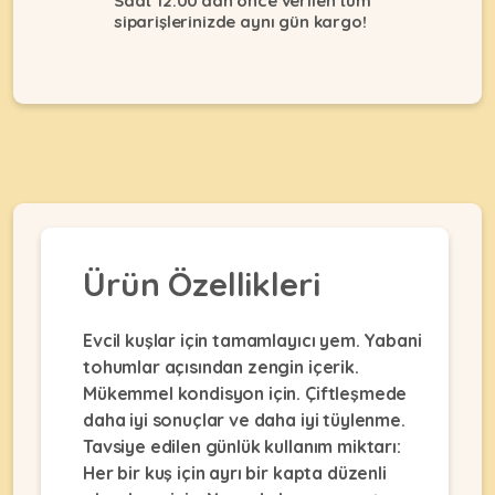
Saat 12:00'dan önce verilen tüm
Ağızlıklar
&
siparişlerinizde aynı gün kargo!
•
Kulübesi
KUŞ
Bakım
&
&
Balkon
Sağlık
Ağı
ÜRÜNLERI
&
•
Eğitim
Kedi
Ürünleri
Kumları
•
&
•
Köpek
Koku
Gaga
Aksesuar
Gidericiler
Taşları
Ürün Özellikleri
Ürünleri
&
•
BALIK
Kumlar
Kıyafetleri
•
Evcil kuşlar için tamamlayıcı yem. Yabani
Kedi
•
•
tohumlar açısından zengin içerik.
ÜRÜNLERI
Tuvaleti
Kafesler
Konserveler
Mükemmel kondisyon için. Çiftleşmede
ve
•
Ekipmanları
•
daha iyi sonuçlar ve daha iyi tüylenme.
Kafes
Kuru
Tavsiye edilen günlük kullanım miktarı:
•
Tülleri
Mamalar
•
Her bir kuş için ayrı bir kapta düzenli
Kıyafetleri
Akvaryum
•