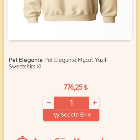
KEDI
ÜRÜNLERI
Pet Elegante
Pet Elegante Mycat Yazılı
Sweatshirt Xl
•
Bakım
&
776,25 ₺
Sağlık
KÖPEK
Ürünleri
−
+
•
ÜRÜNLERI
Kedi
Sepete Ekle
Aksesuar
•
Kedi
•
Kapısı