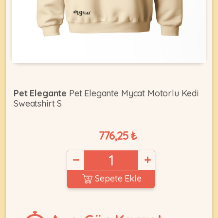
KEDI
ÜRÜNLERI
Pet Elegante
Pet Elegante Mycat Motorlu Kedi
Sweatshirt S
•
Bakım
&
776,25 ₺
Sağlık
KÖPEK
Ürünleri
−
+
•
ÜRÜNLERI
Kedi
Sepete Ekle
Aksesuar
•
Kedi
•
Kapısı