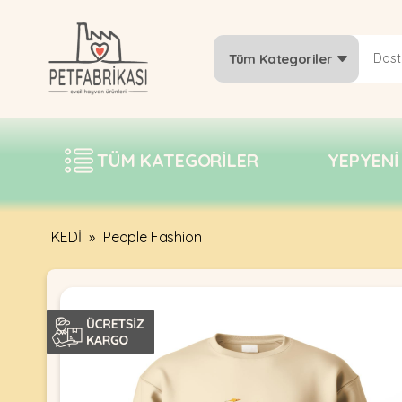
Tüm Kategoriler
YEPYENI
ÜRÜNLER
TÜM KATEGORILER
YEPYENI
TREND
KAMPANYALAR
PATI PATI
KEDİ
»
People Fashion
PAZARTESI
BILGI
FABRIKASI