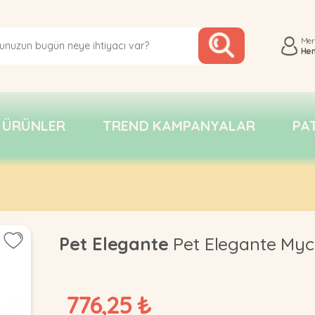
Me
He
 ÜRÜNLER
TREND KAMPANYALAR
PA
Pet Elegante
Pet Elegante Myca
776,25 ₺