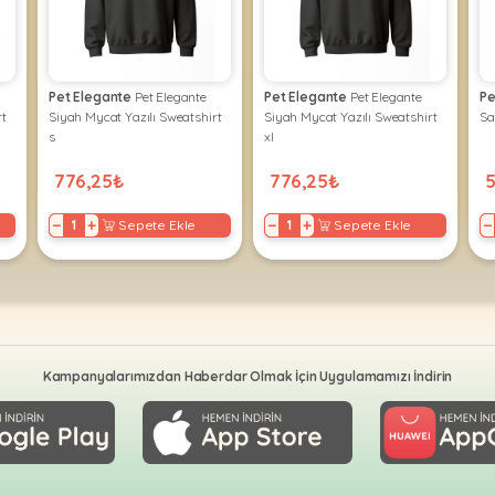
Pet Elegante
Pet Elegante
Pet Elegante
Pet Elegante
Pe
t
Siyah Mycat Yazılı Sweatshirt
Siyah Mycat Yazılı Sweatshirt
Sa
s
xl
776,25₺
776,25₺
−
+
−
+
−
Sepete Ekle
Sepete Ekle
Kampanyalarımızdan Haberdar Olmak İçin Uygulamamızı İndirin