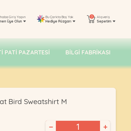
0
rhaba
Giriş Yapın
Bu Çarkta Boş Yok
Alışveriş
men Üye Olun
Hediye Rüzgarı
Sepetim
TI PATI PAZARTESI
BILGI FABRIKASI
t Bird Sweatshirt M
−
+