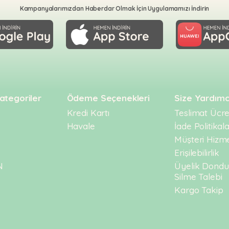
Kampanyalarımızdan Haberdar Olmak İçin Uygulamamızı İndirin
ategoriler
Ödeme Seçenekleri
Size Yardımc
Kredi Kartı
Teslimat Ücret
Havale
İade Politikala
Müşteri Hizme
Erişilebilirlik
N
Üyelik Dond
Silme Talebi
Kargo Takip