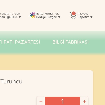
0
rhaba
Giriş Yapın
Bu Çarkta Boş Yok
Alışveriş
men Üye Olun
Hediye Rüzgarı
Sepetim
TI PATI PAZARTESI
BILGI FABRIKASI
 Turuncu
−
+