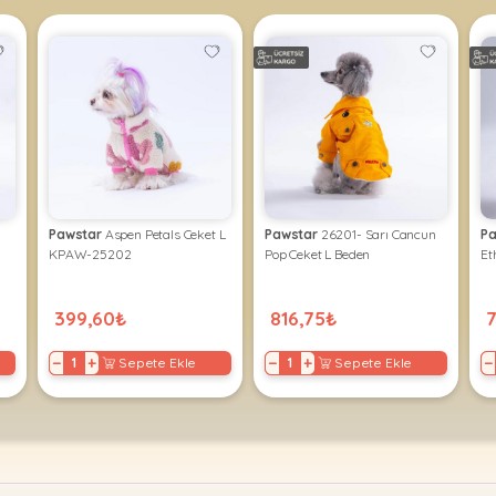
Pawstar
Aspen Petals Ceket L
Pawstar
26201- Sarı Cancun
Pa
KPAW-25202
Pop Ceket L Beden
Et
399,60₺
816,75₺
−
+
−
+
−
Sepete Ekle
Sepete Ekle