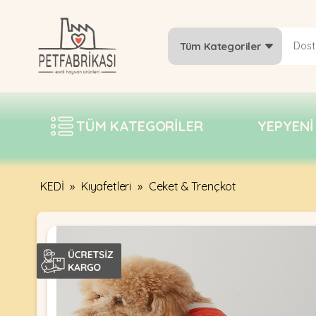
Tüm Kategoriler
YEPYENI
ÜRÜNLER
TÜM KATEGORILER
YEPYENI
TREND
KAMPANYALAR
PATI PATI
KEDİ
»
Kıyafetleri
»
Ceket & Trençkot
PAZARTESI
BILGI
FABRIKASI