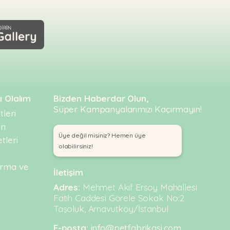
ı Olalım
Bizden Haberdar Olun,
Süper Kampanyalarımızı Kaçırmayın!
leri
rı
Üye değil misiniz? Hemen üye
tleri
olabilirsiniz!
urma ve
İletişim
Adres:
Mehmet Akif Ersoy Mahallesi
Fatih Caddesi Görele Sokak No:2
Taşoluk, Arnavutköy/İstanbul
E-posta:
info@petfabrikasi.com