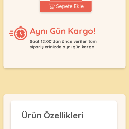
Ağızlıklar
&
Sepete Ekle
•
Kulübesi
KUŞ
Bakım
&
&
Balkon
Aynı Gün Kargo!
Sağlık
Ağı
ÜRÜNLERI
&
•
Eğitim
Saat 12:00'dan önce verilen tüm
Kedi
Ürünleri
siparişlerinizde aynı gün kargo!
Kumları
•
&
•
Köpek
Koku
Gaga
Aksesuar
Gidericiler
Taşları
Ürünleri
&
•
BALIK
Kumlar
Kıyafetleri
•
Kedi
•
•
ÜRÜNLERI
Tuvaleti
Kafesler
Konserveler
ve
•
Ekipmanları
•
Ürün Özellikleri
Kafes
Kuru
•
Tülleri
Mamalar
•
Kıyafetleri
Akvaryum
•