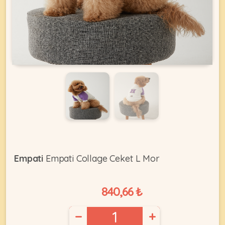
KEDI
ÜRÜNLERI
•
Bakım
&
Sağlık
KÖPEK
Ürünleri
Empati
Empati Collage Ceket L Mor
•
ÜRÜNLERI
Kedi
Aksesuar
840,66 ₺
•
Kedi
−
+
•
Kapısı