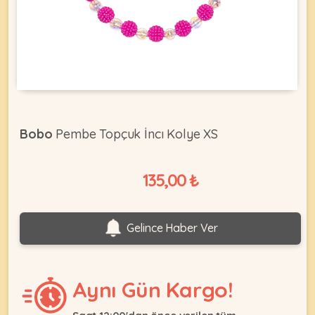
KEDI
ÜRÜNLERI
Bobo
Pembe Topçuk İncı Kolye XS
•
Bakım
135,00 ₺
&
Sağlık
KÖPEK
Ürünleri
Gelince Haber Ver
•
ÜRÜNLERI
Kedi
Aksesuar
Aynı Gün Kargo!
•
Kedi
•
Kapısı