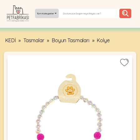
Tüm Kategoriler
KEDİ
»
Tasmalar
»
Boyun Tasmaları
»
Kolye
YEPYENI
ÜRÜNLER
TREND
KAMPANYALAR
PATI PATI
PAZARTESI
BILGI
FABRIKASI