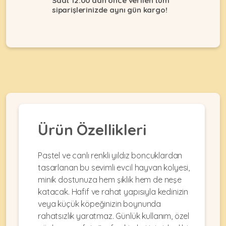
Saat 12:00'dan önce verilen tüm
Ağızlıklar
&
siparişlerinizde aynı gün kargo!
•
Kulübesi
KUŞ
Bakım
&
&
Balkon
Sağlık
Ağı
ÜRÜNLERI
&
•
Eğitim
Kedi
Ürünleri
Kumları
•
&
•
Köpek
Koku
Gaga
Aksesuar
Gidericiler
Taşları
Ürün Özellikleri
Ürünleri
&
•
BALIK
Kumlar
Kıyafetleri
•
Pastel ve canlı renkli yıldız boncuklardan
Kedi
•
•
tasarlanan bu sevimli evcil hayvan kolyesi,
ÜRÜNLERI
Tuvaleti
Kafesler
Konserveler
minik dostunuza hem şıklık hem de neşe
ve
•
Ekipmanları
•
katacak. Hafif ve rahat yapısıyla kedinizin
Kafes
Kuru
veya küçük köpeğinizin boynunda
•
Tülleri
Mamalar
•
rahatsızlık yaratmaz. Günlük kullanım, özel
Kıyafetleri
Akvaryum
•