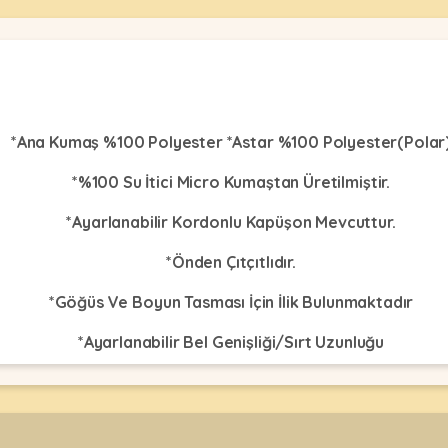
*Ana Kumaş %100 Polyester *Astar %100 Polyester(Polar
*%100 Su İtici Micro Kumaştan Üretilmiştir.
*Ayarlanabilir Kordonlu Kapüşon Mevcuttur.
*Önden Çıtçıtlıdır.
*Göğüs Ve Boyun Tasması İçin İlik Bulunmaktadır
*Ayarlanabilir Bel Genişliği/Sırt Uzunluğu
Beden tablosu görsellerde belirtilmiştir.