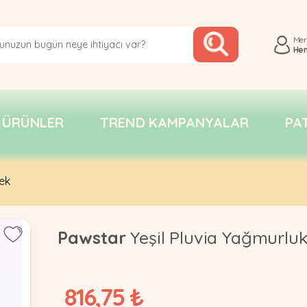
Me
He
 ÜRÜNLER
TREND KAMPANYALAR
PA
ek
Pawstar
Yeşil Pluvia Yağmurl
816,75 ₺