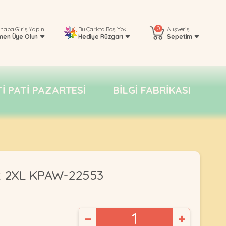
0
rhaba
Giriş Yapın
Bu Çarkta Boş Yok
Alışveriş
men Üye Olun
Hediye Rüzgarı
Sepetim
TI PATI PAZARTESI
BILGI FABRIKASI
uk 2XL KPAW-22553
−
+