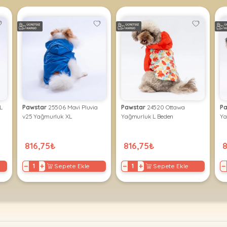
L
Pawstar
25506 Mavi Pluvia
Pawstar
24520 Ottawa
Pa
v25 Yağmurluk XL
Yağmurluk L Beden
Ya
816,75₺
816,75₺
8
−
+
−
+
−
Sepete Ekle
Sepete Ekle