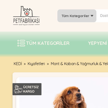
Tüm Kategoriler
YEPYENI
ÜRÜNLER
TÜM KATEGORILER
YEPYENI
TREND
KAMPANYALAR
PATI PATI
KEDİ
»
Kıyafetleri
»
Mont & Kaban & Yağmurluk & Yel
PAZARTESI
BILGI
FABRIKASI