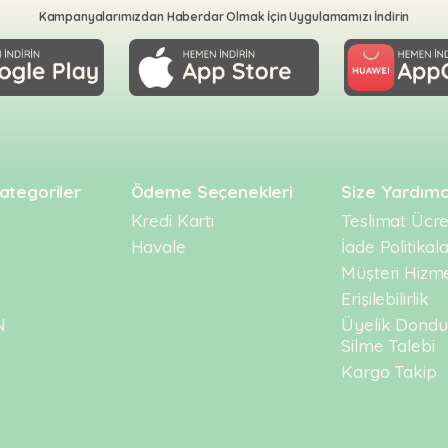
Kampanyalarımızdan Haberdar Olmak İçin Uygulamamızı İndirin
ategoriler
Ödeme Seçenekleri
Size Yardımc
Kredi Kartı
Teslimat Ücret
Havale
İade Politikala
Müşteri Hizme
Erişilebilirlik
N
Üyelik Dond
Silme Talebi
Kargo Takip