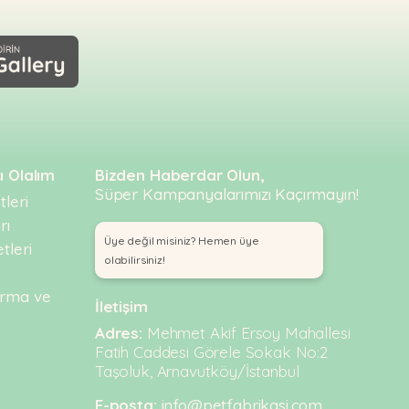
ı Olalım
Bizden Haberdar Olun,
Süper Kampanyalarımızı Kaçırmayın!
leri
rı
Üye değil misiniz? Hemen üye
tleri
olabilirsiniz!
urma ve
İletişim
Adres:
Mehmet Akif Ersoy Mahallesi
Fatih Caddesi Görele Sokak No:2
Taşoluk, Arnavutköy/İstanbul
E-posta:
info@petfabrikasi.com