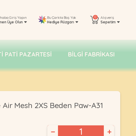
0
rhaba
Giriş Yapın
Bu Çarkta Boş Yok
Alışveriş
men Üye Olun
Hediye Rüzgarı
Sepetim
TI PATI PAZARTESI
BILGI FABRIKASI
 Air Mesh 2XS Beden Paw-A31
−
+