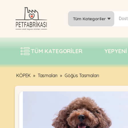
Tüm Kategoriler
YEPYENI
ÜRÜNLER
TÜM KATEGORILER
YEPYENI
TREND
KAMPANYALAR
PATI PATI
KÖPEK
»
Tasmaları
»
Göğüs Tasmaları
PAZARTESI
BILGI
FABRIKASI