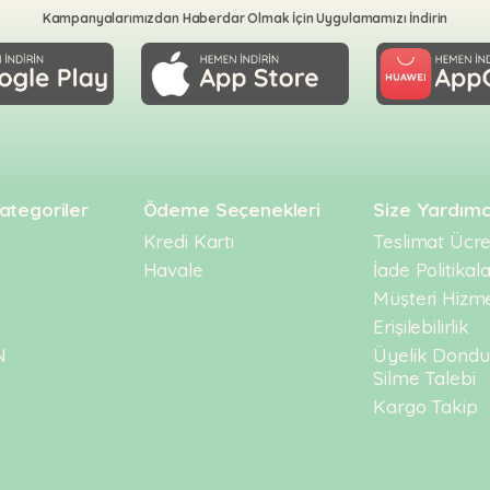
Kampanyalarımızdan Haberdar Olmak İçin Uygulamamızı İndirin
ategoriler
Ödeme Seçenekleri
Size Yardımc
Kredi Kartı
Teslimat Ücret
Havale
İade Politikala
Müşteri Hizme
Erişilebilirlik
N
Üyelik Dond
Silme Talebi
Kargo Takip