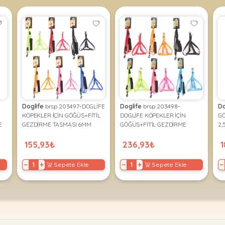
Doglife
brsp 203497-DOGLİFE
Doglife
brsp 203498-
Do
KÖPEKLER İÇİN GÖĞÜS+FİTİL
DOGLİFE KÖPEKLER İÇİN
G
E
GEZDİRME TASMASI 6MM
GÖĞÜS+FİTİL GEZDİRME
2,
TASMASI 8MM
155,93₺
236,93₺
1
−
+
−
+
−
Sepete Ekle
Sepete Ekle