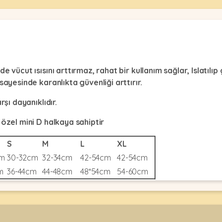
vücut ısısını arttırmaz, rahat bir kullanım sağlar, Islatılıp g
sayesinde karanlıkta güvenliği arttırır.
rşı dayanıklıdır.
 özel mini D halkaya sahiptir
S
S
M
L
XL
cm
30-32cm
32-34cm
42-54cm
42-54cm
m
36-44cm
44-48cm
48*54cm
54-60cm