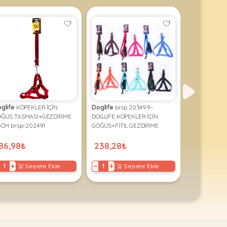
glife
KÖPEKLER İÇİN
Doglife
brsp 203499-
Doglife
Köpek
ÖĞÜS TASMASI+GEZDİRME
DOGLİFE KÖPEKLER İÇİN
Göğüs Tasma
5CM brsp-202491
GÖĞÜS+FİTİL GEZDİRME
1,5cm
TASMASI 10MM
86,98₺
238,28₺
176,85₺
+
−
+
−
+
Sepete Ekle
Sepete Ekle
S