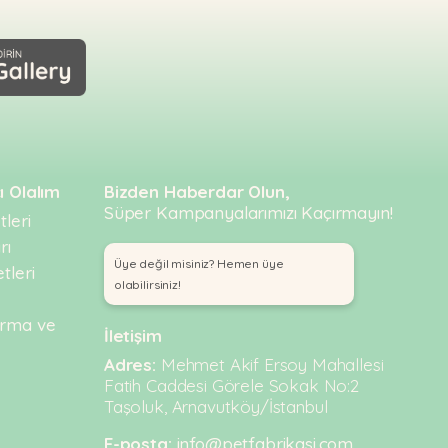
ı Olalım
Bizden Haberdar Olun,
Süper Kampanyalarımızı Kaçırmayın!
leri
rı
Üye değil misiniz? Hemen üye
tleri
olabilirsiniz!
urma ve
İletişim
Adres:
Mehmet Akif Ersoy Mahallesi
Fatih Caddesi Görele Sokak No:2
Taşoluk, Arnavutköy/İstanbul
E-posta:
info@petfabrikasi.com