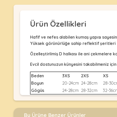
Kulübesi
KUŞ
Bakım
&
&
Balkon
Sağlık
Ağı
ÜRÜNLERI
Ürün Özellikleri
&
•
Eğitim
Kedi
Ürünleri
Kumları
Hafif ve nefes alabilen kumaş yapısı sayesinde 
•
&
•
Yüksek görünürlüğe sahip reflektif şeritleri 
Köpek
Koku
Gaga
Aksesuar
Gidericiler
Taşları
Özelleştirilmiş D halkası ile ani çekmelere ka
Ürünleri
&
•
BALIK
Evcil dostunuzun künyesini takabilmeniz için
Kumlar
Kıyafetleri
•
Kedi
•
•
Beden
3XS
2XS
X
ÜRÜNLERI
Tuvaleti
Kafesler
Konserveler
Boyun
20-24cm
24-28cm
28-30
ve
•
Ekipmanları
•
Gögüs
24-28cm
28-32cm
32-36c
Kafes
Kuru
•
Tülleri
Mamalar
•
Kıyafetleri
Akvaryum
•
•
Dekorları
•
Kafes
Kulübe
Bu Ürüne Benzer Ürünler