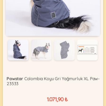
KEDI
ÜRÜNLERI
•
Bakım
&
Sağlık
KÖPEK
Ürünleri
•
Pawstar
Colombia Koyu Gri Yağmurluk XL Paw-
ÜRÜNLERI
Kedi
23533
Aksesuar
•
1.071,90 ₺
Kedi
•
Kapısı