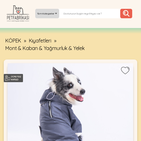
Tüm Kategoriler
KÖPEK
»
Kıyafetleri
»
YEPYENI
Mont & Kaban & Yağmurluk & Yelek
ÜRÜNLER
TREND
KAMPANYALAR
PATI PATI
PAZARTESI
BILGI
FABRIKASI