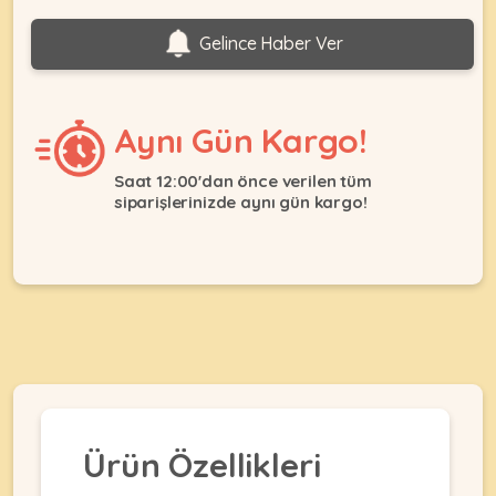
Ağızlıklar
&
•
Gelince Haber Ver
Kulübesi
KUŞ
Bakım
&
&
Balkon
Sağlık
Ağı
ÜRÜNLERI
Aynı Gün Kargo!
&
•
Eğitim
Kedi
Ürünleri
Saat 12:00'dan önce verilen tüm
Kumları
siparişlerinizde aynı gün kargo!
•
&
•
Köpek
Koku
Gaga
Aksesuar
Gidericiler
Taşları
Ürünleri
&
•
BALIK
Kumlar
Kıyafetleri
•
Kedi
•
•
ÜRÜNLERI
Tuvaleti
Kafesler
Konserveler
ve
•
Ekipmanları
•
Kafes
Kuru
Ürün Özellikleri
•
Tülleri
Mamalar
•
Kıyafetleri
Akvaryum
•