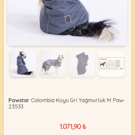
KEDI
ÜRÜNLERI
•
Bakım
&
Sağlık
KÖPEK
Ürünleri
•
Pawstar
Colombia Koyu Gri Yağmurluk M Paw-
ÜRÜNLERI
Kedi
23533
Aksesuar
•
1.071,90 ₺
Kedi
•
Kapısı