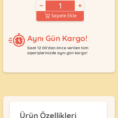
Ağızlıklar
−
+
&
•
Kulübesi
KUŞ
Sepete Ekle
Bakım
&
&
Balkon
Sağlık
Ağı
ÜRÜNLERI
&
Aynı Gün Kargo!
•
Eğitim
Kedi
Ürünleri
Kumları
Saat 12:00'dan önce verilen tüm
•
&
siparişlerinizde aynı gün kargo!
•
Köpek
Koku
Gaga
Aksesuar
Gidericiler
Taşları
Ürünleri
&
•
BALIK
Kumlar
Kıyafetleri
•
Kedi
•
•
ÜRÜNLERI
Tuvaleti
Kafesler
Konserveler
ve
•
Ekipmanları
•
Kafes
Kuru
•
Tülleri
Mamalar
•
Ürün Özellikleri
Kıyafetleri
Akvaryum
•