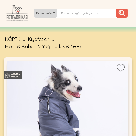
Tüm Kategoriler
KÖPEK
»
Kıyafetleri
»
YEPYENI
Mont & Kaban & Yağmurluk & Yelek
ÜRÜNLER
TREND
KAMPANYALAR
PATI PATI
PAZARTESI
BILGI
FABRIKASI