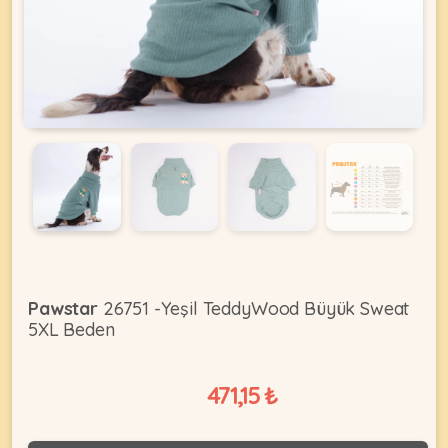
KEDI
ÜRÜNLERI
•
Bakım
&
Sağlık
KÖPEK
Ürünleri
Pawstar
26751 -Yeşil TeddyWood Büyük Sweat
5XL Beden
•
ÜRÜNLERI
Kedi
Aksesuar
471,15 ₺
•
Kedi
•
Kapısı