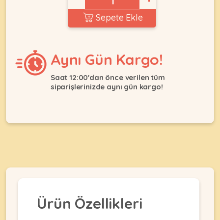
Ağızlıklar
&
Sepete Ekle
•
Kulübesi
KUŞ
Bakım
&
&
Balkon
Sağlık
Ağı
Aynı Gün Kargo!
ÜRÜNLERI
&
•
Eğitim
Kedi
Saat 12:00'dan önce verilen tüm
Ürünleri
siparişlerinizde aynı gün kargo!
Kumları
•
&
•
Köpek
Koku
Gaga
Aksesuar
Gidericiler
Taşları
Ürünleri
&
•
BALIK
Kumlar
Kıyafetleri
•
Kedi
•
•
ÜRÜNLERI
Tuvaleti
Kafesler
Konserveler
ve
•
Ekipmanları
•
Kafes
Kuru
Ürün Özellikleri
•
Tülleri
Mamalar
•
Kıyafetleri
Akvaryum
•