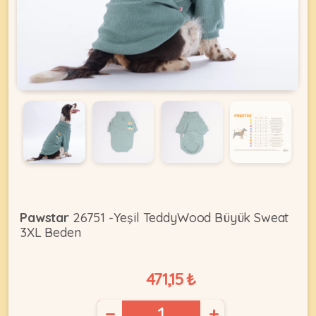
KEDI
ÜRÜNLERI
•
Bakım
&
Sağlık
KÖPEK
Ürünleri
Pawstar
26751 -Yeşil TeddyWood Büyük Sweat
3XL Beden
•
ÜRÜNLERI
Kedi
Aksesuar
471,15 ₺
•
Kedi
•
−
+
Kapısı