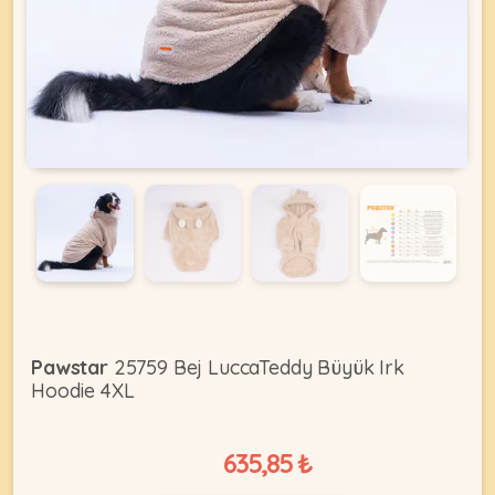
KEDI
ÜRÜNLERI
•
Bakım
&
Sağlık
KÖPEK
Ürünleri
•
Pawstar
25759 Bej LuccaTeddy Büyük Irk
ÜRÜNLERI
Kedi
Hoodie 4XL
Aksesuar
•
635,85 ₺
Kedi
•
Kapısı