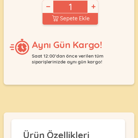
Ağızlıklar
−
+
&
•
Kulübesi
KUŞ
Sepete Ekle
Bakım
&
&
Balkon
Sağlık
Ağı
ÜRÜNLERI
&
Aynı Gün Kargo!
•
Eğitim
Kedi
Ürünleri
Kumları
Saat 12:00'dan önce verilen tüm
•
&
siparişlerinizde aynı gün kargo!
•
Köpek
Koku
Gaga
Aksesuar
Gidericiler
Taşları
Ürünleri
&
•
BALIK
Kumlar
Kıyafetleri
•
Kedi
•
•
ÜRÜNLERI
Tuvaleti
Kafesler
Konserveler
ve
•
Ekipmanları
•
Kafes
Kuru
•
Tülleri
Mamalar
•
Ürün Özellikleri
Kıyafetleri
Akvaryum
•