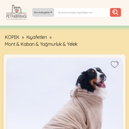
Tüm Kategoriler
KÖPEK
»
Kıyafetleri
»
YEPYENI
Mont & Kaban & Yağmurluk & Yelek
ÜRÜNLER
TREND
KAMPANYALAR
PATI PATI
PAZARTESI
BILGI
FABRIKASI