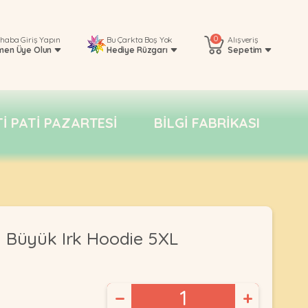
0
rhaba
Giriş Yapın
Bu Çarkta Boş Yok
Alışveriş
men Üye Olun
Hediye Rüzgarı
Sepetim
TI PATI PAZARTESI
BILGI FABRIKASI
 Büyük Irk Hoodie 5XL
−
+