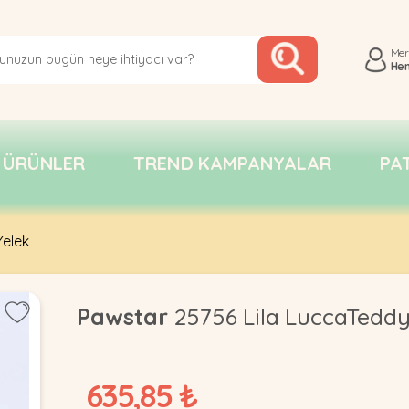
Me
He
 ÜRÜNLER
TREND KAMPANYALAR
PA
elek
Pawstar
25756 Lila LuccaTeddy
635,85 ₺