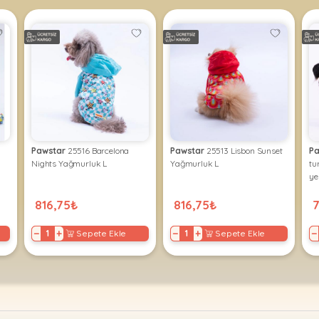
Pawstar
25516 Barcelona
Pawstar
25513 Lisbon Sunset
Pa
Nights Yağmurluk L
Yağmurluk L
tu
ye
816,75₺
816,75₺
7
−
+
−
+
−
Sepete Ekle
Sepete Ekle