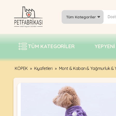
Tüm Kategoriler
YEPYENI
ÜRÜNLER
TÜM KATEGORILER
YEPYENI
TREND
KAMPANYALAR
PATI PATI
KÖPEK
»
Kıyafetleri
»
Mont & Kaban & Yağmurluk & Y
PAZARTESI
BILGI
FABRIKASI