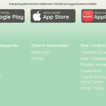
Kampanyalarımızdan Haberdar Olmak İçin Uygulamamızı İndirin
ategoriler
Ödeme Seçenekleri
Size Yardımc
Kredi Kartı
Teslimat Ücret
Havale
İade Politikala
Müşteri Hizme
Erişilebilirlik
N
Üyelik Dond
Silme Talebi
Kargo Takip