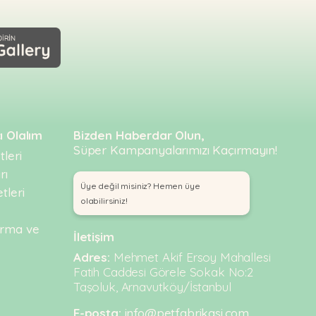
ı Olalım
Bizden Haberdar Olun,
Süper Kampanyalarımızı Kaçırmayın!
leri
rı
Üye değil misiniz? Hemen üye
tleri
olabilirsiniz!
urma ve
İletişim
Adres:
Mehmet Akif Ersoy Mahallesi
Fatih Caddesi Görele Sokak No:2
Taşoluk, Arnavutköy/İstanbul
E-posta:
info@petfabrikasi.com