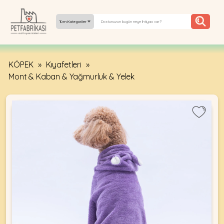
Tüm Kategoriler
KÖPEK
»
Kıyafetleri
»
YEPYENI
Mont & Kaban & Yağmurluk & Yelek
ÜRÜNLER
TREND
KAMPANYALAR
PATI PATI
PAZARTESI
BILGI
FABRIKASI