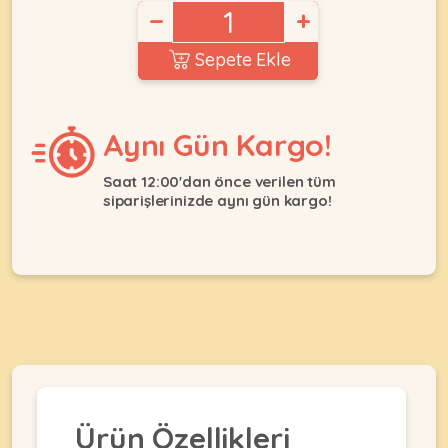
Ağızlıklar
−
+
&
•
Kulübesi
KUŞ
Sepete Ekle
Bakım
&
&
Balkon
Sağlık
Ağı
ÜRÜNLERI
&
Aynı Gün Kargo!
•
Eğitim
Kedi
Ürünleri
Kumları
Saat 12:00'dan önce verilen tüm
•
&
siparişlerinizde aynı gün kargo!
•
Köpek
Koku
Gaga
Aksesuar
Gidericiler
Taşları
Ürünleri
&
•
BALIK
Kumlar
Kıyafetleri
•
Kedi
•
•
ÜRÜNLERI
Tuvaleti
Kafesler
Konserveler
ve
•
Ekipmanları
•
Kafes
Kuru
•
Tülleri
Mamalar
•
Ürün Özellikleri
Kıyafetleri
Akvaryum
•