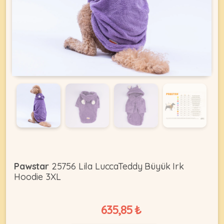
KEDI
ÜRÜNLERI
•
Bakım
&
Sağlık
KÖPEK
Ürünleri
•
Pawstar
25756 Lila LuccaTeddy Büyük Irk
ÜRÜNLERI
Kedi
Hoodie 3XL
Aksesuar
•
635,85 ₺
Kedi
•
Kapısı