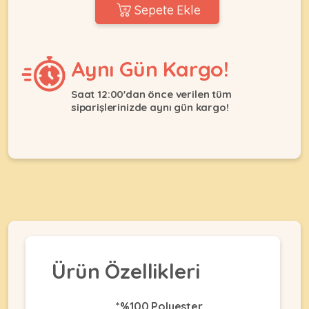
Ağızlıklar
Sepete Ekle
&
•
Kulübesi
KUŞ
Bakım
&
&
Balkon
Aynı Gün Kargo!
Sağlık
Ağı
ÜRÜNLERI
&
•
Saat 12:00'dan önce verilen tüm
Eğitim
siparişlerinizde aynı gün kargo!
Kedi
Ürünleri
Kumları
•
&
•
Köpek
Koku
Gaga
Aksesuar
Gidericiler
Taşları
Ürünleri
&
•
BALIK
Kumlar
Kıyafetleri
•
Kedi
•
•
ÜRÜNLERI
Tuvaleti
Kafesler
Konserveler
ve
•
Ekipmanları
•
Ürün Özellikleri
Kafes
Kuru
•
Tülleri
Mamalar
•
Kıyafetleri
Akvaryum
*%100 Polyester
•