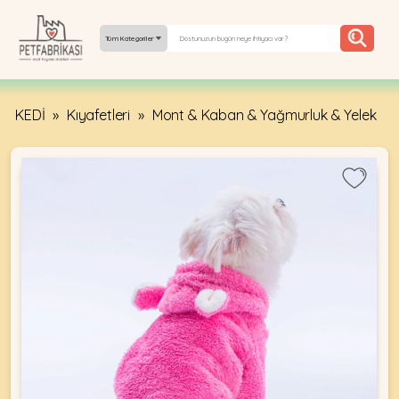
Tüm Kategoriler
KEDİ
»
Kıyafetleri
»
Mont & Kaban & Yağmurluk & Yelek
YEPYENI
ÜRÜNLER
TREND
KAMPANYALAR
PATI PATI
PAZARTESI
BILGI
FABRIKASI