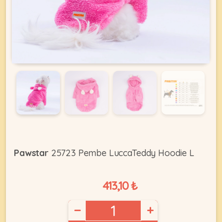
KEDI
ÜRÜNLERI
•
Bakım
&
Sağlık
KÖPEK
Ürünleri
Pawstar
25723 Pembe LuccaTeddy Hoodie L
•
ÜRÜNLERI
Kedi
413,10 ₺
Aksesuar
•
−
+
Kedi
•
Kapısı