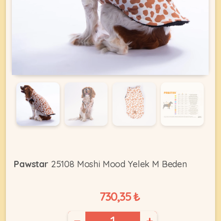
KEDI
ÜRÜNLERI
•
Bakım
&
Sağlık
KÖPEK
Ürünleri
•
Pawstar
25108 Moshi Mood Yelek M Beden
ÜRÜNLERI
Kedi
Aksesuar
730,35 ₺
•
Kedi
•
−
+
Kapısı