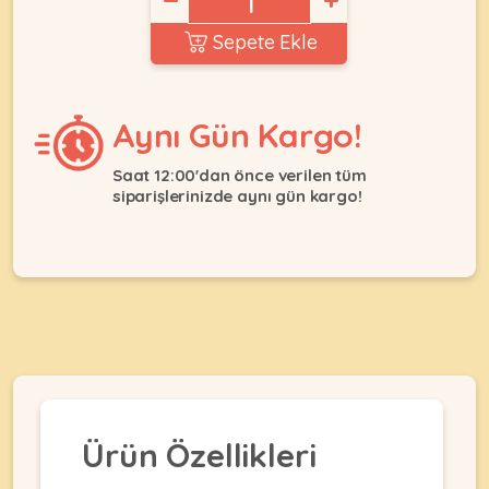
Ağızlıklar
&
Sepete Ekle
•
Kulübesi
KUŞ
Bakım
&
&
Balkon
Sağlık
Ağı
Aynı Gün Kargo!
ÜRÜNLERI
&
•
Eğitim
Kedi
Saat 12:00'dan önce verilen tüm
Ürünleri
Kumları
siparişlerinizde aynı gün kargo!
•
&
•
Köpek
Koku
Gaga
Aksesuar
Gidericiler
Taşları
Ürünleri
&
•
BALIK
Kumlar
Kıyafetleri
•
Kedi
•
•
ÜRÜNLERI
Tuvaleti
Kafesler
Konserveler
ve
•
Ekipmanları
•
Kafes
Kuru
Ürün Özellikleri
•
Tülleri
Mamalar
•
Kıyafetleri
Akvaryum
•