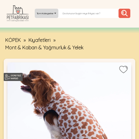
Tüm Kategoriler
KÖPEK
»
Kıyafetleri
»
YEPYENI
Mont & Kaban & Yağmurluk & Yelek
ÜRÜNLER
TREND
KAMPANYALAR
PATI PATI
PAZARTESI
BILGI
FABRIKASI