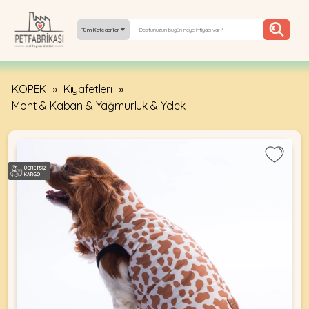
Tüm Kategoriler
KÖPEK
»
Kıyafetleri
»
YEPYENI
Mont & Kaban & Yağmurluk & Yelek
ÜRÜNLER
TREND
KAMPANYALAR
PATI PATI
PAZARTESI
BILGI
FABRIKASI