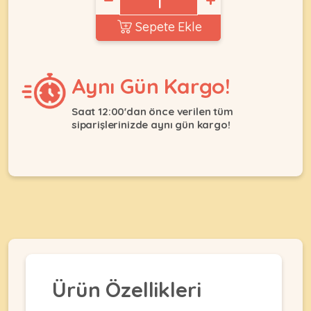
Ağızlıklar
&
Sepete Ekle
•
Kulübesi
KUŞ
Bakım
&
&
Balkon
Sağlık
Ağı
Aynı Gün Kargo!
ÜRÜNLERI
&
•
Eğitim
Kedi
Saat 12:00'dan önce verilen tüm
Ürünleri
Kumları
siparişlerinizde aynı gün kargo!
•
&
•
Köpek
Koku
Gaga
Aksesuar
Gidericiler
Taşları
Ürünleri
&
•
BALIK
Kumlar
Kıyafetleri
•
Kedi
•
•
ÜRÜNLERI
Tuvaleti
Kafesler
Konserveler
ve
•
Ekipmanları
•
Kafes
Kuru
Ürün Özellikleri
•
Tülleri
Mamalar
•
Kıyafetleri
Akvaryum
•