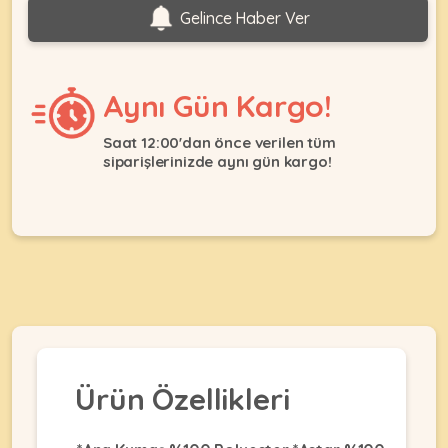
Ağızlıklar
Gelince Haber Ver
&
•
Kulübesi
KUŞ
Bakım
&
&
Balkon
Aynı Gün Kargo!
Sağlık
Ağı
ÜRÜNLERI
&
•
Eğitim
Saat 12:00'dan önce verilen tüm
Kedi
siparişlerinizde aynı gün kargo!
Ürünleri
Kumları
•
&
•
Köpek
Koku
Gaga
Aksesuar
Gidericiler
Taşları
Ürünleri
&
•
BALIK
Kumlar
Kıyafetleri
•
Kedi
•
•
ÜRÜNLERI
Tuvaleti
Kafesler
Konserveler
ve
•
Ekipmanları
•
Ürün Özellikleri
Kafes
Kuru
•
Tülleri
Mamalar
•
Kıyafetleri
Akvaryum
•