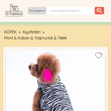
Tüm Kategoriler
KÖPEK
»
Kıyafetleri
»
YEPYENI
Mont & Kaban & Yağmurluk & Yelek
ÜRÜNLER
TREND
KAMPANYALAR
PATI PATI
PAZARTESI
BILGI
FABRIKASI