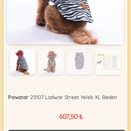
KEDI
ÜRÜNLERI
•
Bakım
&
Sağlık
KÖPEK
Ürünleri
•
Pawstar
25107 Lodwar Street Yelek XL Beden
ÜRÜNLERI
Kedi
Aksesuar
607,50 ₺
•
Kedi
•
Kapısı