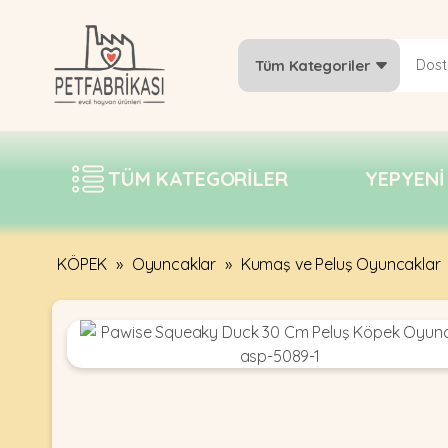
Tüm Kategoriler
YEPYENI
ÜRÜNLER
TÜM KATEGORILER
YEPYENI
TREND
KAMPANYALAR
PATI PATI
KÖPEK
»
Oyuncaklar
»
Kumaş ve Peluş Oyuncaklar
PAZARTESI
BILGI
FABRIKASI