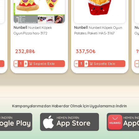
Nunbell
Nunbell Köpek
Nunbell
Nunbell Köpek Oyun
Nu
Oyun.Pizza has-3172
Patates Paketi HAS-3167
Oy
232,88₺
337,50₺
1
−
+
−
+
−
Sepete Ekle
Sepete Ekle
Kampanyalarımızdan Haberdar Olmak İçin Uygulamamızı İndirin