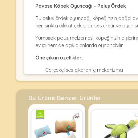
Kulübesi
KUŞ
Pavase Köpek Oyuncağı – Peluş Ördek
Bakım
&
&
Balkon
Bu peluş ördek oyuncağı, köpeğinizin doğal av
Sağlık
Ağı
ÜRÜNLERI
&
her ısırıkta dikkat çekici bir ses üretir ve oyun s
•
Eğitim
Kedi
Yumuşak peluş malzemesi, köpeğinizin dişlerine
Ürünleri
Kumları
ev içi hem de açık alanlarda oynanabilir.
•
&
•
Köpek
Koku
Gaga
Öne çıkan özellikler:
Aksesuar
Gidericiler
Taşları
Ürünleri
&
Gerçekçi ses çıkaran iç mekanizma
•
BALIK
Kumlar
Kıyafetleri
•
Yumuşak ve güvenli peluş dış yüzey
Kedi
•
•
ÜRÜNLERI
Tuvaleti
Kafesler
Dayanıklı ve sağlam dikiş yapısı
Konserveler
Bu Ürüne Benzer Ürünler
ve
•
Ekipmanları
•
Doğal avlanma içgüdüsünü destekleyen t
Kafes
Kuru
•
Tülleri
Mamalar
•
Fiziksel ve zihinsel uyarım sağlar
Kıyafetleri
Akvaryum
•
•
Dekorları
•
Kafes
Kulübe