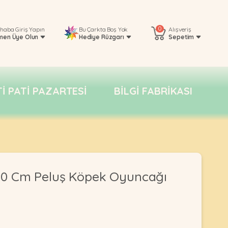
0
rhaba
Giriş Yapın
Bu Çarkta Boş Yok
Alışveriş
men Üye Olun
Hediye Rüzgarı
Sepetim
TI PATI PAZARTESI
BILGI FABRIKASI
0 Cm Peluş Köpek Oyuncağı