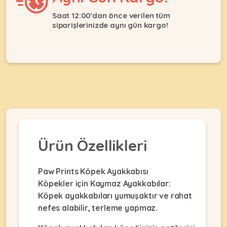
Ağızlıklar
&
Saat 12:00'dan önce verilen tüm
•
Kulübesi
siparişlerinizde aynı gün kargo!
KUŞ
Bakım
&
&
Balkon
Sağlık
Ağı
ÜRÜNLERI
&
•
Eğitim
Kedi
Ürünleri
Kumları
•
&
•
Köpek
Koku
Gaga
Aksesuar
Gidericiler
Taşları
Ürünleri
&
•
BALIK
Ürün Özellikleri
Kumlar
Kıyafetleri
•
Kedi
•
•
ÜRÜNLERI
Tuvaleti
Paw Prints Köpek Ayakkabısı
Kafesler
Konserveler
ve
Köpekler için Kaymaz Ayakkabılar:
•
Ekipmanları
•
Köpek ayakkabıları yumuşaktır ve rahat
Kafes
Kuru
nefes alabilir, terleme yapmaz.
•
Tülleri
Mamalar
•
Kıyafetleri
Akvaryum
•