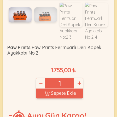
KEDI
ÜRÜNLERI
Paw Prints
Paw Prints Fermuarlı Deri Köpek
Ayakkabı No:2
•
Bakım
&
1.755,00 ₺
Sağlık
KÖPEK
Ürünleri
−
+
•
ÜRÜNLERI
Kedi
Sepete Ekle
Aksesuar
•
Kedi
•
Aynı Gün Kargo!
Kapısı