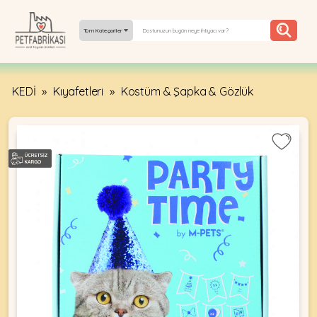
Tüm Kategoriler
KEDİ
»
Kıyafetleri
»
Kostüm & Şapka & Gözlük
YEPYENI
ÜRÜNLER
TREND
KAMPANYALAR
PATI PATI
PAZARTESI
BILGI
FABRIKASI