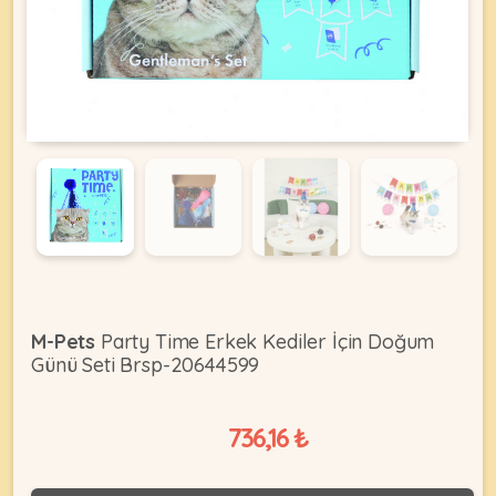
KEDI
ÜRÜNLERI
•
Bakım
&
Sağlık
KÖPEK
Ürünleri
M-Pets
Party Time Erkek Kediler İçin Doğum
Günü Seti Brsp-20644599
•
ÜRÜNLERI
Kedi
Aksesuar
736,16 ₺
•
Kedi
•
Kapısı