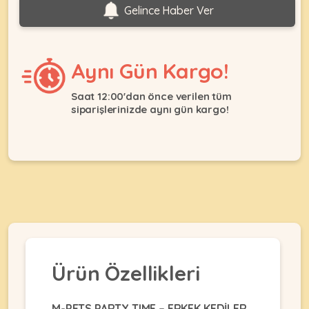
Ağızlıklar
Gelince Haber Ver
&
•
Kulübesi
KUŞ
Bakım
&
&
Balkon
Aynı Gün Kargo!
Sağlık
Ağı
ÜRÜNLERI
&
•
Saat 12:00'dan önce verilen tüm
Eğitim
Kedi
siparişlerinizde aynı gün kargo!
Ürünleri
Kumları
•
&
•
Köpek
Koku
Gaga
Aksesuar
Gidericiler
Taşları
Ürünleri
&
•
BALIK
Kumlar
Kıyafetleri
•
Kedi
•
•
ÜRÜNLERI
Tuvaleti
Kafesler
Konserveler
ve
•
Ekipmanları
•
Ürün Özellikleri
Kafes
Kuru
•
Tülleri
Mamalar
•
Kıyafetleri
Akvaryum
M-PETS PARTY TIME – ERKEK KEDİLER
•