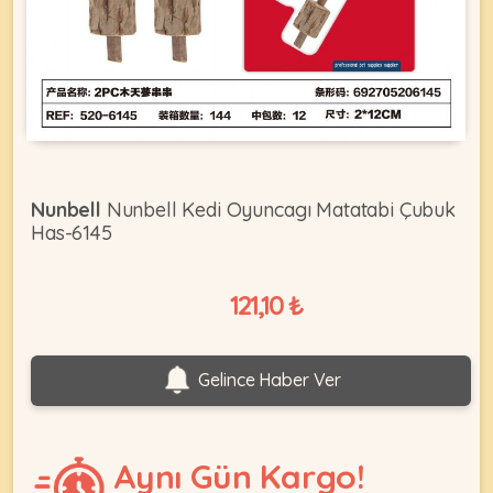
KEDI
ÜRÜNLERI
Nunbell
Nunbell Kedi Oyuncagı Matatabi Çubuk
Has-6145
•
Bakım
&
121,10 ₺
Sağlık
KÖPEK
Ürünleri
•
ÜRÜNLERI
Gelince Haber Ver
Kedi
Aksesuar
•
Aynı Gün Kargo!
Kedi
•
Kapısı