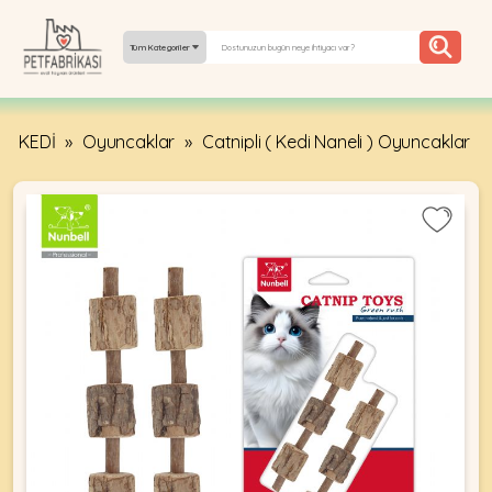
Tüm Kategoriler
KEDİ
»
Oyuncaklar
»
Catnipli ( Kedi Naneli ) Oyuncaklar
YEPYENI
ÜRÜNLER
TREND
KAMPANYALAR
PATI PATI
PAZARTESI
BILGI
FABRIKASI