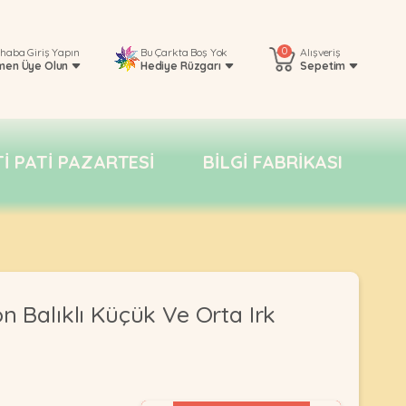
0
rhaba
Giriş Yapın
Bu Çarkta Boş Yok
Alışveriş
men Üye Olun
Hediye Rüzgarı
Sepetim
TI PATI PAZARTESI
BILGI FABRIKASI
n Balıklı Küçük Ve Orta Irk