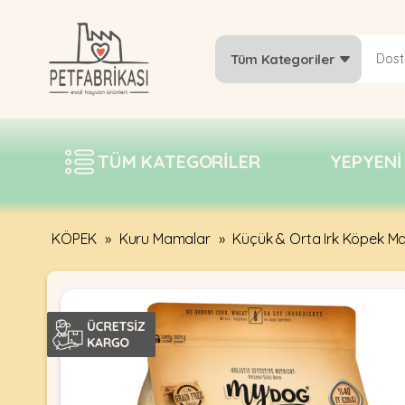
Tüm Kategoriler
YEPYENI
ÜRÜNLER
TÜM KATEGORILER
YEPYENI
TREND
KAMPANYALAR
PATI PATI
KÖPEK
»
Kuru Mamalar
»
Küçük & Orta Irk Köpek M
PAZARTESI
BILGI
FABRIKASI