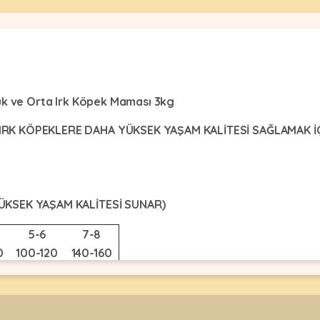
çük ve Orta Irk Köpek Maması 3kg
 IRK KÖPEKLERE DAHA YÜKSEK YAŞAM KALİTESİ SAĞLAMAK İ
ÜKSEK YAŞAM KALİTESİ SUNAR)
5-6
7-8
0
100-120
140-160
Daha Yüksek Bir Yaşam Kalitesi Sağlamak İçin Tasarlanmıştır.
%40), (Kurutulmuş %30, Taze %10)