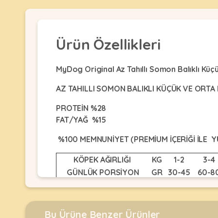
Kulübesi
KUŞ
Bakım
&
&
Balkon
Sağlık
Ağı
ÜRÜNLERI
Ürün Özellikleri
&
•
Eğitim
Kedi
Ürünleri
Kumları
MyDog Original Az Tahıllı Somon Balıklı Kü
•
&
•
Köpek
Koku
AZ TAHILLI SOMON BALIKLI KÜÇÜK VE ORTA
Gaga
Aksesuar
Gidericiler
Taşları
PROTEİN %28
Ürünleri
&
•
BALIK
FAT/YAĞ %15
Kumlar
Kıyafetleri
•
Kedi
•
%100 MEMNUNİYET (PREMİUM İÇERİĞİ İLE Y
•
ÜRÜNLERI
Tuvaleti
Kafesler
Konserveler
ve
KÖPEK AĞIRLIĞI
KG
1-2
3-4
•
Ekipmanları
•
GÜNLÜK PORSİYON
GR
30-45
60-8
Kafes
Kuru
•
Tülleri
Somon Balıklı Özel Tarif:
Yetişkin Köpeklere 
Mamalar
•
Kıyafetleri
Akvaryum
•
•
Dekorları
•
İçindekiler:
Kurutulmuş Somon ve Taze Balık (
Kafes
Kulübe
Bu Ürüne Benzer Ürünler