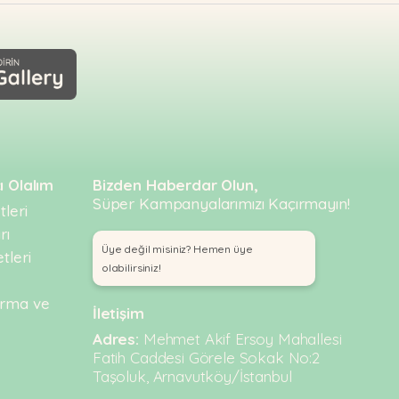
ı Olalım
Bizden Haberdar Olun,
Süper Kampanyalarımızı Kaçırmayın!
leri
rı
Üye değil misiniz? Hemen üye
tleri
olabilirsiniz!
urma ve
İletişim
Adres:
Mehmet Akif Ersoy Mahallesi
Fatih Caddesi Görele Sokak No:2
Taşoluk, Arnavutköy/İstanbul