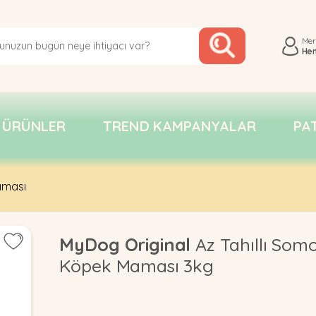
Me
He
 ÜRÜNLER
TREND KAMPANYALAR
PA
aması
MyDog Original
Az Tahıllı Somo
Köpek Maması 3kg