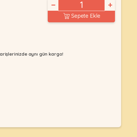
−
+
Sepete Ekle
arişlerinizde aynı gün kargo!