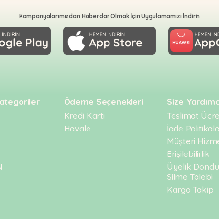
ma
Kampanyalarımızdan Haberdar Olmak İçin Uygulamamızı İndirin
ategoriler
Ödeme Seçenekleri
Size Yardımc
Kredi Kartı
Teslimat Ücret
Havale
İade Politikala
Müşteri Hizme
Erişilebilirlik
N
Üyelik Dond
Silme Talebi
Kargo Takip