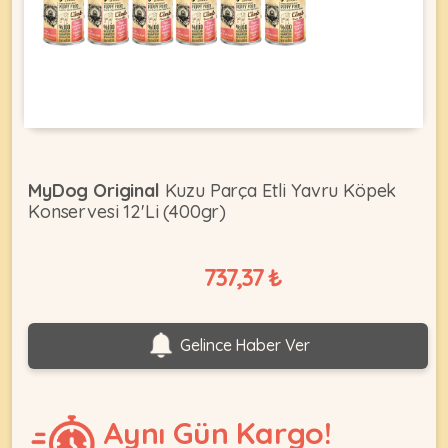
KEDI
ÜRÜNLERI
MyDog Original
Kuzu Parça Etli Yavru Köpek
Konservesi 12'Li (400gr)
•
Bakım
&
737,37 ₺
Sağlık
KÖPEK
Ürünleri
•
ÜRÜNLERI
Gelince Haber Ver
Kedi
Aksesuar
•
Aynı Gün Kargo!
Kedi
•
Kapısı