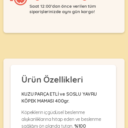
Ağızlıklar
&
Saat 12:00'dan önce verilen tüm
•
Kulübesi
siparişlerinizde aynı gün kargo!
KUŞ
Bakım
&
&
Balkon
Sağlık
Ağı
ÜRÜNLERI
&
•
Eğitim
Kedi
Ürünleri
Kumları
•
&
•
Köpek
Koku
Gaga
Aksesuar
Gidericiler
Taşları
Ürünleri
&
Ürün Özellikleri
•
BALIK
Kumlar
Kıyafetleri
•
Kedi
•
•
KUZU PARÇA ETLİ ve SOSLU YAVRU
ÜRÜNLERI
Tuvaleti
Kafesler
Konserveler
KÖPEK MAMASI 400gr.
ve
•
Ekipmanları
•
Köpeklerin içgüdüsel beslenme
Kafes
Kuru
•
Tülleri
alışkanlıklarına hitap eden ve beslenme
Mamalar
•
Kıyafetleri
sağlığını ön planda tutan,
%100
Akvaryum
•