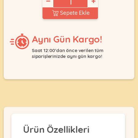
−
+
Ağızlıklar
&
•
Kulübesi
Sepete Ekle
KUŞ
Bakım
&
&
Balkon
Sağlık
Ağı
ÜRÜNLERI
Aynı Gün Kargo!
&
•
Eğitim
Kedi
Ürünleri
Saat 12:00'dan önce verilen tüm
Kumları
siparişlerinizde aynı gün kargo!
•
&
•
Köpek
Koku
Gaga
Aksesuar
Gidericiler
Taşları
Ürünleri
&
•
BALIK
Kumlar
Kıyafetleri
•
Kedi
•
•
ÜRÜNLERI
Tuvaleti
Kafesler
Konserveler
ve
•
Ekipmanları
•
Kafes
Kuru
Ürün Özellikleri
•
Tülleri
Mamalar
•
Kıyafetleri
Akvaryum
•