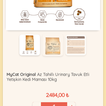
KEDI
ÜRÜNLERI
•
Bakım
&
Sağlık
KÖPEK
Ürünleri
MyCat Original
Az Tahıllı Urinary Tavuk Etli
•
Yetişkin Kedi Maması 10kg
ÜRÜNLERI
Kedi
Aksesuar
2.484,00 ₺
•
Kedi
•
Kapısı