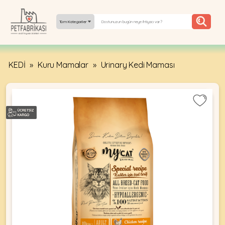
Tüm Kategoriler
KEDİ
»
Kuru Mamalar
»
Urinary Kedi Maması
YEPYENI
ÜRÜNLER
TREND
KAMPANYALAR
PATI PATI
PAZARTESI
BILGI
FABRIKASI