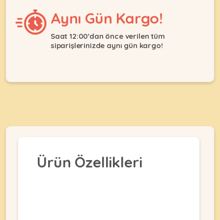
Aynı Gün Kargo!
KEDI
Saat 12:00'dan önce verilen tüm
siparişlerinizde aynı gün kargo!
ÜRÜNLERI
•
Bakım
&
Sağlık
KÖPEK
Ürünleri
Ürün Özellikleri
•
ÜRÜNLERI
Kedi
Aksesuar
•
Kedi
•
Kapısı