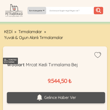
Tüm Kategoriler
KEDİ
»
Tırmalamalar
»
YEPYENI
Yuvalı & Oyun Alanlı Tırmalamalar
ÜRÜNLER
TREND
KAMPANYALAR
Woolart
Mrcat Kedi Tırmalama Bej
PATI PATI
PAZARTESI
9.544,50 ₺
BILGI
Gelince Haber Ver
FABRIKASI