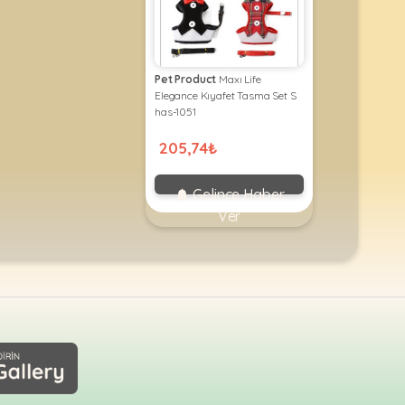
Pet Product
Maxı Life
Elegance Kıyafet Tasma Set S
has-1051
205,74₺
Gelince Haber
Ver