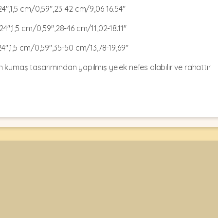
24",1,5 cm/0,59",23-42 cm/9,06-16.54"
24",1,5 cm/0,59",28-46 cm/11,02-18.11"
24",1,5 cm/0,59",35-50 cm/13,78-19,69"
n kumaş tasarımından yapılmış yelek nefes alabilir ve rahattır