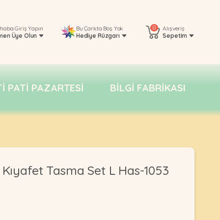
0
rhaba
Giriş Yapın
Bu Çarkta Boş Yok
Alışveriş
men Üye Olun
Hediye Rüzgarı
Sepetim
TI PATI PAZARTESI
BILGI FABRIKASI
 Kıyafet Tasma Set L Has-1053