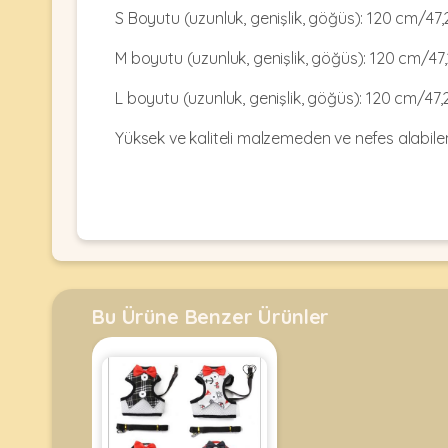
Kulübesi
KUŞ
S Boyutu (uzunluk, genişlik, göğüs): 120 cm/47,
Bakım
&
&
Balkon
M boyutu (uzunluk, genişlik, göğüs): 120 cm/47,
Sağlık
Ağı
ÜRÜNLERI
&
•
L boyutu (uzunluk, genişlik, göğüs): 120 cm/47,
Eğitim
Kedi
Ürünleri
Yüksek ve kaliteli malzemeden ve nefes alabile
Kumları
•
&
•
Köpek
Koku
Gaga
Aksesuar
Gidericiler
Taşları
Ürünleri
&
•
BALIK
Kumlar
Kıyafetleri
•
Kedi
•
•
ÜRÜNLERI
Tuvaleti
Kafesler
Konserveler
Bu Ürüne Benzer Ürünler
ve
•
Ekipmanları
•
Kafes
Kuru
•
Tülleri
Mamalar
•
Kıyafetleri
Akvaryum
•
•
Dekorları
•
Kafes
Kulübe