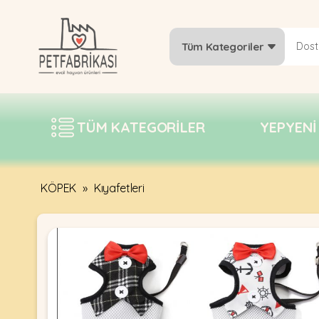
Tüm Kategoriler
YEPYENI
ÜRÜNLER
TÜM KATEGORILER
YEPYENI
TREND
KAMPANYALAR
PATI PATI
KÖPEK
»
Kıyafetleri
PAZARTESI
BILGI
FABRIKASI