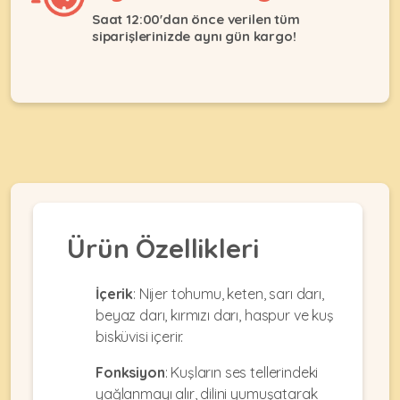
Ağızlıklar
&
Saat 12:00'dan önce verilen tüm
•
Kulübesi
siparişlerinizde aynı gün kargo!
KUŞ
Bakım
&
&
Balkon
Sağlık
Ağı
ÜRÜNLERI
&
•
Eğitim
Kedi
Ürünleri
Kumları
•
&
•
Köpek
Koku
Gaga
Aksesuar
Gidericiler
Taşları
Ürünleri
&
Ürün Özellikleri
•
BALIK
Kumlar
Kıyafetleri
•
Kedi
•
•
İçerik
: Nijer tohumu, keten, sarı darı,
ÜRÜNLERI
Tuvaleti
Kafesler
Konserveler
beyaz darı, kırmızı darı, haspur ve kuş
ve
•
bisküvisi içerir.
Ekipmanları
•
Kafes
Kuru
•
Tülleri
Fonksiyon
: Kuşların ses tellerindeki
Mamalar
•
Kıyafetleri
yağlanmayı alır, dilini yumuşatarak
Akvaryum
•