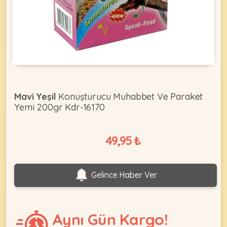
KEDI
ÜRÜNLERI
Mavi Yeşil
Konuşturucu Muhabbet Ve Paraket
Yemi 200gr Kdr-16170
•
Bakım
&
49,95 ₺
Sağlık
KÖPEK
Ürünleri
•
ÜRÜNLERI
Gelince Haber Ver
Kedi
Aksesuar
•
Aynı Gün Kargo!
Kedi
•
Kapısı