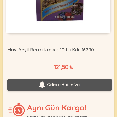
KEDI
ÜRÜNLERI
Mavi Yeşil
Berra Kraker 10 Lu Kdr-16290
•
Bakım
121,50 ₺
&
Sağlık
KÖPEK
Ürünleri
Gelince Haber Ver
•
ÜRÜNLERI
Kedi
Aksesuar
Aynı Gün Kargo!
•
Kedi
•
Kapısı