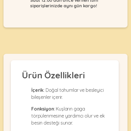
Saat 12:00'dan önce verilen tüm
Ağızlıklar
&
siparişlerinizde aynı gün kargo!
•
Kulübesi
KUŞ
Bakım
&
&
Balkon
Sağlık
Ağı
ÜRÜNLERI
&
•
Eğitim
Kedi
Ürünleri
Kumları
•
&
•
Köpek
Koku
Gaga
Aksesuar
Gidericiler
Taşları
Ürün Özellikleri
Ürünleri
&
•
BALIK
Kumlar
Kıyafetleri
•
İçerik
: Doğal tohumlar ve besleyici
Kedi
•
•
bileşenler içerir.
ÜRÜNLERI
Tuvaleti
Kafesler
Konserveler
ve
Fonksiyon
: Kuşların gaga
•
Ekipmanları
•
Kafes
törpülenmesine yardımcı olur ve ek
Kuru
•
Tülleri
besin desteği sunar.
Mamalar
•
Kıyafetleri
Akvaryum
•