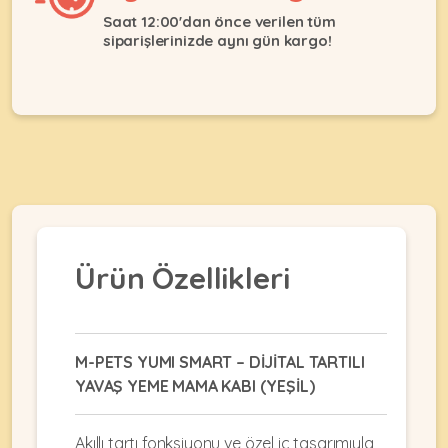
Ağızlıklar
&
Saat 12:00'dan önce verilen tüm
•
Kulübesi
siparişlerinizde aynı gün kargo!
KUŞ
Bakım
&
&
Balkon
Sağlık
Ağı
ÜRÜNLERI
&
•
Eğitim
Kedi
Ürünleri
Kumları
•
&
•
Köpek
Koku
Gaga
Aksesuar
Gidericiler
Taşları
Ürünleri
&
Ürün Özellikleri
•
BALIK
Kumlar
Kıyafetleri
•
Kedi
•
•
ÜRÜNLERI
Tuvaleti
Kafesler
Konserveler
ve
M-PETS YUMI SMART – DİJİTAL TARTILI
•
Ekipmanları
•
YAVAŞ YEME MAMA KABI (YEŞİL)
Kafes
Kuru
•
Tülleri
Mamalar
•
Kıyafetleri
Akvaryum
Akıllı tartı fonksiyonu ve özel iç tasarımıyla
•