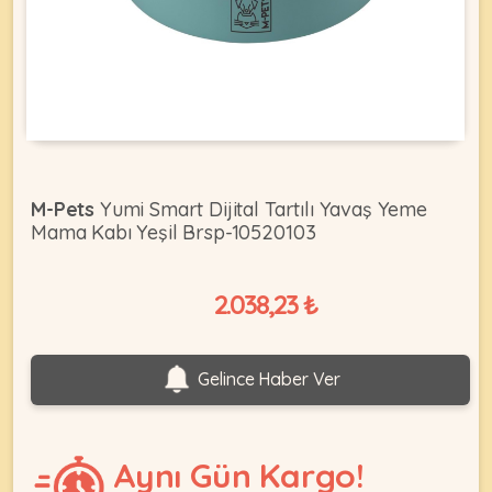
KEDI
ÜRÜNLERI
M-Pets
Yumi Smart Dijital Tartılı Yavaş Yeme
Mama Kabı Yeşil Brsp-10520103
•
Bakım
&
2.038,23 ₺
Sağlık
KÖPEK
Ürünleri
•
ÜRÜNLERI
Gelince Haber Ver
Kedi
Aksesuar
•
Aynı Gün Kargo!
Kedi
•
Kapısı