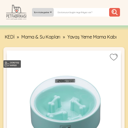
Tüm Kategoriler
KEDİ
»
Mama & Su Kapları
»
Yavaş Yeme Mama Kabı
YEPYENI
ÜRÜNLER
TREND
KAMPANYALAR
PATI PATI
PAZARTESI
BILGI
FABRIKASI