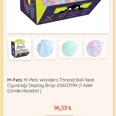
KEDI
ÜRÜNLERI
•
Bakım
&
Sağlık
KÖPEK
Ürünleri
M-Pets
M-Pets Wonders Thread Ball Kedi
Oyuncağı Display Brsp-20603199 (1 Adet
•
ÜRÜNLERI
Gönderilecektir)
Kedi
Aksesuar
•
96,53 ₺
Kedi
•
Kapısı