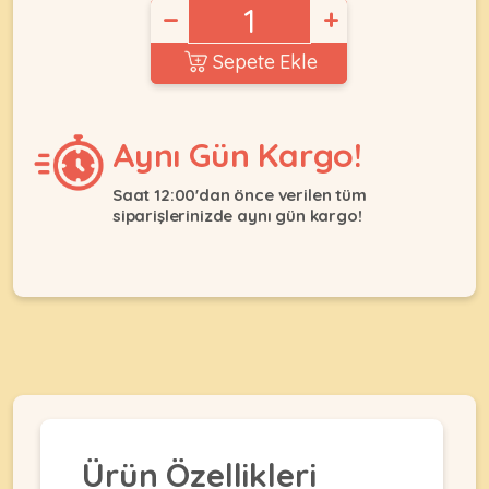
Ağızlıklar
−
+
&
•
Kulübesi
Sepete Ekle
KUŞ
Bakım
&
&
Balkon
Sağlık
Ağı
ÜRÜNLERI
&
Aynı Gün Kargo!
•
Eğitim
Kedi
Ürünleri
Kumları
Saat 12:00'dan önce verilen tüm
•
siparişlerinizde aynı gün kargo!
&
•
Köpek
Koku
Gaga
Aksesuar
Gidericiler
Taşları
Ürünleri
&
•
BALIK
Kumlar
Kıyafetleri
•
Kedi
•
•
ÜRÜNLERI
Tuvaleti
Kafesler
Konserveler
ve
•
Ekipmanları
•
Kafes
Kuru
•
Tülleri
Mamalar
•
Ürün Özellikleri
Kıyafetleri
Akvaryum
•