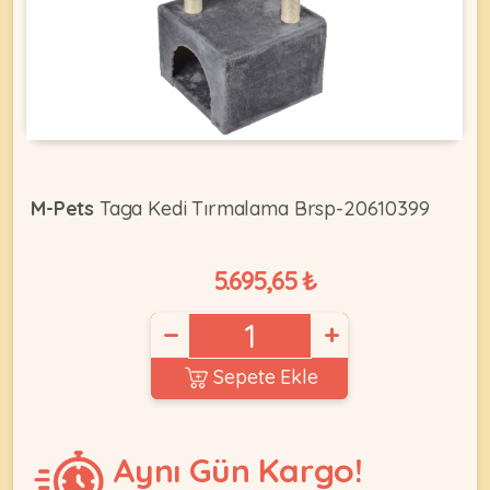
KEDI
ÜRÜNLERI
M-Pets
Taga Kedi Tırmalama Brsp-20610399
•
Bakım
5.695,65 ₺
&
Sağlık
KÖPEK
Ürünleri
−
+
•
Sepete Ekle
ÜRÜNLERI
Kedi
Aksesuar
•
Aynı Gün Kargo!
Kedi
•
Kapısı