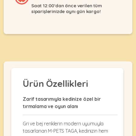
Ağızlıklar
&
Saat 12:00'dan önce verilen tüm
•
siparişlerinizde aynı gün kargo!
Kulübesi
KUŞ
Bakım
&
&
Balkon
Sağlık
Ağı
ÜRÜNLERI
&
•
Eğitim
Kedi
Ürünleri
Kumları
•
&
•
Köpek
Koku
Gaga
Aksesuar
Gidericiler
Taşları
Ürünleri
&
Ürün Özellikleri
•
BALIK
Kumlar
Kıyafetleri
•
Kedi
•
•
Zarif tasarımıyla kedinize özel bir
ÜRÜNLERI
Tuvaleti
Kafesler
Konserveler
tırmalama ve oyun alanı
ve
•
Ekipmanları
•
Kafes
Kuru
Gri ve bej renklerin modern uyumuyla
•
Tülleri
Mamalar
•
tasarlanan M-PETS TAGA, kedinizin hem
Kıyafetleri
Akvaryum
•